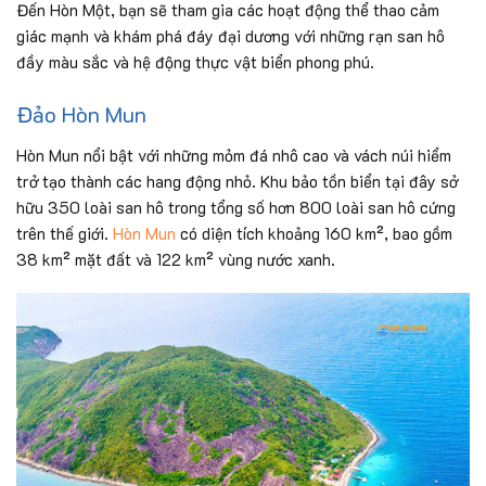
Đến Hòn Một, bạn sẽ tham gia các hoạt động thể thao cảm
giác mạnh và khám phá đáy đại dương với những rạn san hô
đầy màu sắc và hệ động thực vật biển phong phú.
Đảo Hòn Mun
Hòn Mun nổi bật với những mỏm đá nhô cao và vách núi hiểm
trở tạo thành các hang động nhỏ. Khu bảo tồn biển tại đây sở
hữu 350 loài san hô trong tổng số hơn 800 loài san hô cứng
trên thế giới.
Hòn Mun
có diện tích khoảng 160 km², bao gồm
38 km² mặt đất và 122 km² vùng nước xanh.