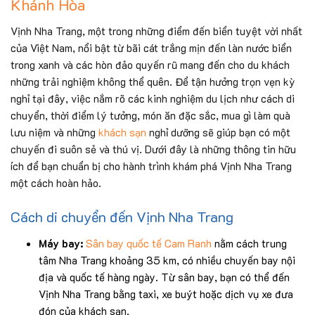
Khánh Hòa
Vịnh Nha Trang, một trong những điểm đến biển tuyệt vời nhất
của Việt Nam, nổi bật từ bãi cát trắng mịn đến làn nước biển
trong xanh và các hòn đảo quyến rũ mang đến cho du khách
những trải nghiệm không thể quên. Để tận hưởng trọn vẹn kỳ
nghỉ tại đây, việc nắm rõ các kinh nghiệm du lịch như cách di
chuyển, thời điểm lý tưởng, món ăn đặc sắc, mua gì làm quà
lưu niệm và những
khách sạn
nghỉ dưỡng sẽ giúp bạn có một
chuyến đi suôn sẻ và thú vị. Dưới đây là những thông tin hữu
ích để bạn chuẩn bị cho hành trình khám phá Vịnh Nha Trang
một cách hoàn hảo.
Cách di chuyển đến Vịnh Nha Trang
Máy bay:
Sân bay quốc tế Cam Ranh
nằm cách trung
tâm Nha Trang khoảng 35 km, có nhiều chuyến bay nội
địa và quốc tế hàng ngày. Từ sân bay, bạn có thể đến
Vịnh Nha Trang bằng taxi, xe buýt hoặc dịch vụ xe đưa
đón của khách sạn.