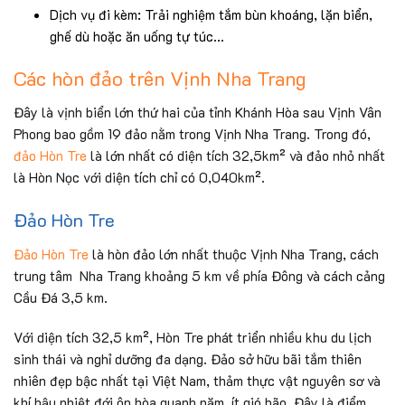
Dịch vụ đi kèm: Trải nghiệm tắm bùn khoáng, lặn biển,
ghế dù hoặc ăn uống tự túc…
Các hòn đảo trên Vịnh Nha Trang
Đây là vịnh biển lớn thứ hai của tỉnh Khánh Hòa sau Vịnh Vân
Phong bao gồm 19 đảo nằm trong Vịnh Nha Trang. Trong đó,
đảo Hòn Tre
là lớn nhất có diện tích 32,5km² và đảo nhỏ nhất
là Hòn Nọc với diện tích chỉ có 0,040km².
Đảo Hòn Tre
Đảo Hòn Tre
là hòn đảo lớn nhất thuộc Vịnh Nha Trang, cách
trung tâm Nha Trang khoảng 5 km về phía Đông và cách cảng
Cầu Đá 3,5 km.
Với diện tích 32,5 km², Hòn Tre phát triển nhiều khu du lịch
sinh thái và nghỉ dưỡng đa dạng. Đảo sở hữu bãi tắm thiên
nhiên đẹp bậc nhất tại Việt Nam, thảm thực vật nguyên sơ và
khí hậu nhiệt đới ôn hòa quanh năm, ít gió bão. Đây là điểm