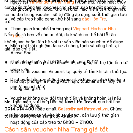
Khi sở hữu
voucher Vinpearl Nha Trang
, du khách chỉ cần
ngày) tại
VinWonders Nha Trang
(vườn thú, vườn hoa, thủy
cung cấp thông tin voucher cho khách sạn khi đặt phòng. Tất
cung, công viên nước, khu vui chơi mạo hiểm và trong nhà).
cả ưu đãi trong voucher sẽ tự động áp dụng suốt thời gian lưu
Vé cáp treo hoặc cano khứ hồi sang
đảo Hòn Tre
.
trú.
Tham quan khu phố thương mại
Vinpearl Harbour Nha
Nếu cần rõ hơn về các ưu đãi, du khách có thể hỏi lễ tân
Trang
.
khách sạn hoặc liên hệ với tư vấn viên bán voucher để được
Miễn phí trải nghiệm Jacuzzi nóng, lạnh và xông hơi tại
giải đáp chi tiết.
Akoya Spa.
Thời gian check-in: 14:00, check-out: 12:00.
Nước uống miễn phí khi check-in, cùng sự hỗ trợ tận tình từ
nhân viên.
Xuất trình voucher Vinpearl tại quầy lễ tân khi làm thủ tục.
Di chuyển bằng xe điện tại resort và khu vui chơi (áp dụng
Nếu đặt phòng mà không xác nhận, voucher sẽ bị hủy và
cho Vinpearl đảo).
không còn giá trị.
Voucher không quy đổi thành tiền và không hoàn lại nếu
Mọi thắc mắc, vui lòng liên hệ
New Life Travel
qua hotline
không sử dụng.
0914.914.400
hoặc email
Sales@newlifetravel.vn
. Chúng
Nếu voucher có vé vào khu vui chơi, cần lưu ý thời gian
tôi luôn đồng hành cùng quý khách!
hoạt động của cáp treo từ 8h30 – 21h00.
Cách săn voucher Nha Trang giá tốt