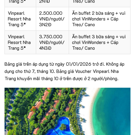
Trang 5*
2N1Đ
Treo/ Cano
Vinpearl
2.500.000
Ăn buffet 2 bữa sáng + vui
Resort Nha
VNĐ/người/
chơi VinWonders + Cáp
Trang 5*
3N2Đ
Treo/ Cano
Vinpearl
3.750.000
Ăn buffet 3 bữa sáng + vui
Resort Nha
VNĐ/người/
chơi VinWonders + Cáp
Trang 5*
4N3Đ
Treo/ Cano
Bảng giá trên áp dụng từ ngày 01/01/2026 trở đi. Không áp
dụng cho thứ 7, tháng 10. Bảng giá
Voucher Vinpearl Nha
Trang
khuyến mãi tháng 10 ở trên được ở 2 người/phòng.