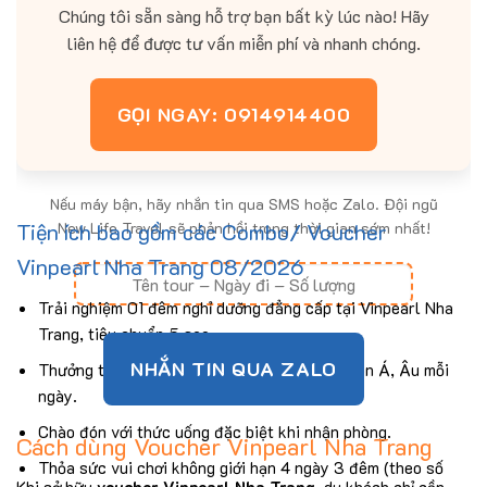
Chúng tôi sẵn sàng hỗ trợ bạn bất kỳ lúc nào! Hãy
liên hệ để được tư vấn miễn phí và nhanh chóng.
GỌI NGAY: 0914914400
Nếu máy bận, hãy nhắn tin qua SMS hoặc Zalo. Đội ngũ
Tiện ích bao gồm các Combo/ Voucher
New Life Travel sẽ phản hồi trong thời gian sớm nhất!
Vinpearl Nha Trang 08/2026
Trải nghiệm 01 đêm nghỉ dưỡng đẳng cấp tại Vinpearl Nha
Trang, tiêu chuẩn 5 sao.
NHẮN TIN QUA ZALO
Thưởng thức bữa sáng Buffet với hơn 100 món Á, Âu mỗi
ngày.
Chào đón với thức uống đặc biệt khi nhận phòng.
Cách dùng Voucher Vinpearl Nha Trang
Thỏa sức vui chơi không giới hạn 4 ngày 3 đêm (theo số