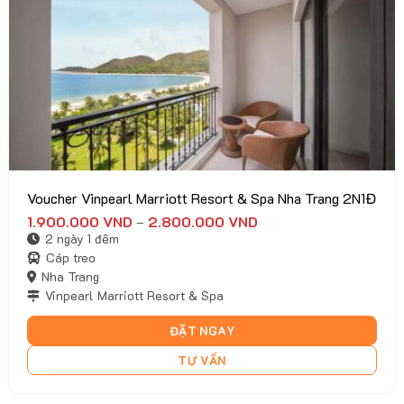
Voucher Vinpearl Marriott Resort & Spa Nha Trang 2N1Đ
1.900.000
VND
2.800.000
VND
Khoảng
–
giá:
2 ngày 1 đêm
từ
1.900.000 VND
Cáp treo
đến
Nha Trang
2.800.000 VND
Vinpearl Marriott Resort & Spa
ĐẶT NGAY
TƯ VẤN