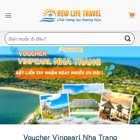
Bỏ
qua
nội
dung
Tìm
kiếm:
Voucher Vinpearl Nha Trang