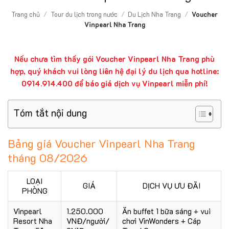
Trang chủ
/
Tour du lịch trong nước
/
Du Lịch Nha Trang
/
Voucher
Vinpearl Nha Trang
Nếu chưa tìm thấy gói Voucher Vinpearl Nha Trang phù
hợp, quý khách vui lòng liên hệ đại lý du lịch qua hotline:
0914.914.400
để báo giá dịch vụ Vinpearl miễn phí!
Tóm tắt nội dung
Bảng giá Voucher Vinpearl Nha Trang
tháng 08/2026
LOẠI
GIÁ
DỊCH VỤ ƯU ĐÃI
PHÒNG
Vinpearl
1.250.000
Ăn buffet 1 bữa sáng + vui
Resort Nha
VNĐ/người/
chơi VinWonders + Cáp