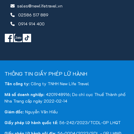
sales@newlifetravel.vn
02586 517 889
0914 914 400
THÔNG TIN GIẤY PHÉP LỮ HÀNH
Tên công ty
: Công ty TNHH New Life Travel
Mã số doanh nghiệp
: 4201948916; Do chi cục Thuế Thành phố
Nha Trang cấp ngày 2022-02-14
Giám đốc
: Nguyễn Văn Hiếu
Giấy phép lữ hành quốc tế
: 56-242/2023/TCDL-GP LHQT
Giấy phép lữ hành nội địa
: 56-0004/2023/SDL - GP LHNĐ