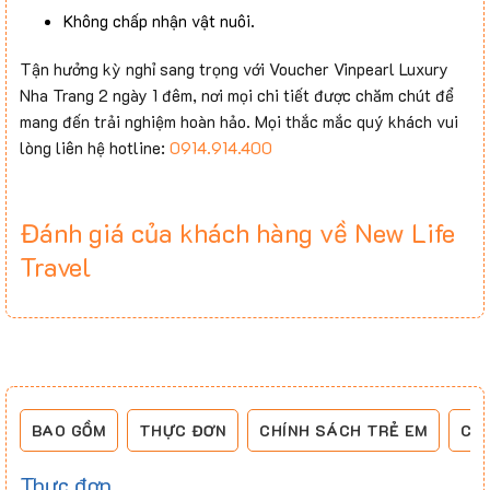
Không chấp nhận vật nuôi.
Tận hưởng kỳ nghỉ sang trọng với Voucher Vinpearl Luxury
Nha Trang 2 ngày 1 đêm, nơi mọi chi tiết được chăm chút để
mang đến trải nghiệm hoàn hảo. Mọi thắc mắc quý khách vui
lòng liên hệ hotline:
0914.914.400
Đánh giá của khách hàng về New Life
Travel
BAO GỒM
THỰC ĐƠN
CHÍNH SÁCH TRẺ EM
CH
Thực đơn