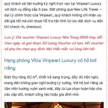
quý khách sẽ tận hưởng kỳ nghỉ trọn vẹn tại Vinpearl Luxury
với dịch vụ đẳng cấp 6 sao. Đặt phòng qua New Life Travel –
đại lý chính thức của Vinpearl, quý khách không chỉ nhận ưu
đãi giá tốt mà còn được hỗ trợ tận tình từ lúc đặt dịch vụ đến
khi check-in, checkout.
Lưu ý: Giá voucher Vinpearl Luxury Nha Trang 2N1Đ thay đổi
theo ngày và giai đoạn. Số lượng Voucher có hạn, hết voucher
sẽ phụ thu theo quy định. Mọi thắc mắc vui lòng liên hệ!
Hạng phòng Villa Vinpearl Luxury có hồ bơi
riêng
Biệt thự rộng 60 m², thiết kế sang trọng, đầy đủ tiện nghi,
mang đến không gian nghỉ dưỡng lý tưởng. Với hồ bơi riêng và
tầm nhìn hướng vườn xanh mát, đây là lựa chọn hoàn hảo cho
các cặp đôi, khách công tác hoặc gia đình nhỏ.