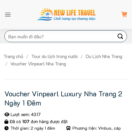
Bỏ
qua
nội
dung
Tìm
kiếm:
Trang chủ
/
Tour du lịch trong nước
/
Du Lịch Nha Trang
/
Voucher Vinpearl Nha Trang
Voucher Vinpearl Luxury Nha Trang 2
Ngày 1 Đêm
Lượt xem: 4317
Đã có
107
đơn hàng được đặt
Thời gian: 2 ngày 1 đêm
Phương tiện: Vinbus, cáp