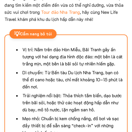
đang tìm kiếm một điểm đến vừa có thể nghỉ dưỡng, vừa thỏa
sức vui chơi trong
Tour đảo Nha Trang
, hãy cùng New Life
Travel khám phá khu du lịch hấp dẫn này nhé!
💡
Cẩm nang bỏ túi
Vị trí: Nằm trên đảo Hòn Miễu, Bãi Tranh gây ấn
tượng với hai dạng địa hình độc đáo: một bên là cát
trắng mịn, một bên là bãi sỏi tự nhiên hiếm gặp.
Di chuyển: Từ Bến tàu Du lịch Nha Trang, bạn có
thể đi cano hoặc tàu, chỉ mất khoảng 10–15 phút là
đến nơi.
Trải nghiệm nổi bật: Thỏa thích tắm biển, dạo bước
trên bãi sỏi, hoặc thử các hoạt động hấp dẫn như
dù bay, mô tô nước, lặn ngắm san hô.
Mẹo nhỏ: Chuẩn bị kem chống nắng, đồ bơi và sạc
đầy thiết bị để sẵn sàng “check-in” với những