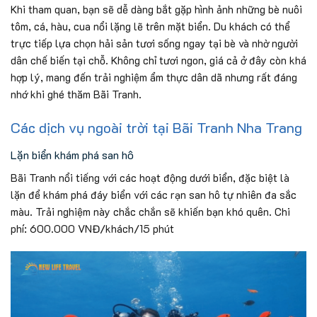
Khi tham quan, bạn sẽ dễ dàng bắt gặp hình ảnh những bè nuôi
tôm, cá, hàu, cua nổi lặng lẽ trên mặt biển. Du khách có thể
trực tiếp lựa chọn hải sản tươi sống ngay tại bè và nhờ người
dân chế biến tại chỗ. Không chỉ tươi ngon, giá cả ở đây còn khá
hợp lý, mang đến trải nghiệm ẩm thực dân dã nhưng rất đáng
nhớ khi ghé thăm Bãi Tranh.
Các dịch vụ ngoài trời tại Bãi Tranh Nha Trang
Lặn biển khám phá san hô
Bãi Tranh nổi tiếng với các hoạt động dưới biển, đặc biệt là
lặn để khám phá đáy biển với các rạn san hô tự nhiên đa sắc
màu. Trải nghiệm này chắc chắn sẽ khiến bạn khó quên. Chi
phí: 600.000 VNĐ/khách/15 phút