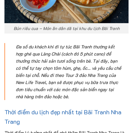
Bún riêu cua – Món ăn dân dã tại khu du lịch Bãi Tranh
Đa số du khách khi đi tự túc Bãi Tranh thường kết
hợp ghé qua Làng Chài (cách đó 5 phút cano) để
thưởng thức hải sản tươi sống trên bè. Tại đây, bạn
có thể tự tay chọn tôm hùm, ghẹ, ốc… và yêu cầu chế
biến tại chỗ. Nếu đi theo Tour 3 đảo Nha Trang của
New Life Travel, bạn sẽ được phục vụ bữa trưa thực
đơn tiêu chuẩn với các món đặc sản biển ngay tại
nhà hàng trên đảo hoặc bè.
Thời điểm du lịch đẹp nhất tại Bãi Tranh Nha
Trang
Thời điểm lý tưởng nhất để ghé thăm Bãi Tranh Nha Trang là