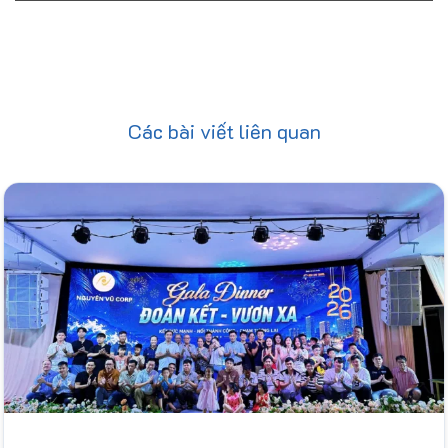
Các bài viết liên quan