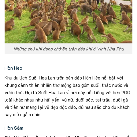
Những chú khỉ đang chờ ăn trên đảo khỉ ở Vịnh Nha Phu
Hòn Hèo
Khu du lịch Suối Hoa Lan trên bán đảo Hòn Hèo nổi bật với
khung cảnh thiên nhiên thơ mộng bao gồm suối, thác nước và
vườn thú. Gọi là Suối Hoa Lan vì nơi này nổi tiếng với hơn 200
loài khác nhau như hải yến, vũ nữ, đuôi sóc, tai trâu, đuôi gà
và tiên nữ mang lại vẻ đẹp độc đáo, đủ màu sắc cho du khách
say mê ngắm nhìn.
Hòn Sầm