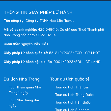
THÔNG TIN GIẤY PHÉP LỮ HÀNH
Tên công ty
: Công ty TNHH New Life Travel
Mã số doanh nghiệp
: 4201948916; Do chi cục Thuế Thành phố
Nha Trang cấp ngày 2022-02-14
Giám đốc
: Nguyễn Văn Hiếu
Giấy phép lữ hành quốc tế
: 56-242/2023/TCDL-GP LHQT
Giấy phép lữ hành nội địa
: 56-0004/2023/SDL - GP LHNĐ
Du lịch Nha Trang
Tour du lịch quốc tế
Tour tham quan Nha
Tour du lịch Thái Lan
Trang 1 ngày
Tour du lịch Trung Quốc
Tour Nha Trang dài
Tour du lịch Hàn Quốc
ngày
Tour du lịch Sigapore