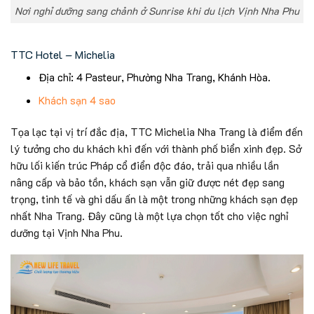
Nơi nghỉ dưỡng sang chảnh ở Sunrise khi du lịch Vịnh Nha Phu
TTC Hotel – Michelia
Địa chỉ: 4 Pasteur, Phường Nha Trang, Khánh Hòa.
Khách sạn 4 sao
Tọa lạc tại vị trí đắc địa, TTC Michelia Nha Trang là điểm đến
lý tưởng cho du khách khi đến với thành phố biển xinh đẹp. Sở
hữu lối kiến trúc Pháp cổ điển độc đáo, trải qua nhiều lần
nâng cấp và bảo tồn, khách sạn vẫn giữ được nét đẹp sang
trọng, tinh tế và ghi dấu ấn là một trong những khách sạn đẹp
nhất Nha Trang. Đây cũng là một lựa chọn tốt cho việc nghỉ
dưỡng tại Vịnh Nha Phu.