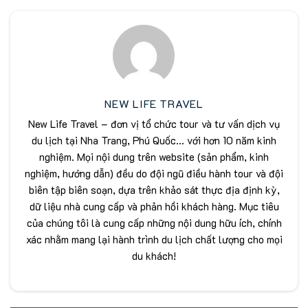
NEW LIFE TRAVEL
New Life Travel – đơn vị tổ chức tour và tư vấn dịch vụ
du lịch tại Nha Trang, Phú Quốc... với hơn 10 năm kinh
nghiệm. Mọi nội dung trên website (sản phẩm, kinh
nghiệm, hướng dẫn) đều do đội ngũ điều hành tour và đội
biên tập biên soạn, dựa trên khảo sát thực địa định kỳ,
dữ liệu nhà cung cấp và phản hồi khách hàng. Mục tiêu
của chúng tôi là cung cấp những nội dung hữu ích, chính
xác nhằm mang lại hành trình du lịch chất lượng cho mọi
du khách!