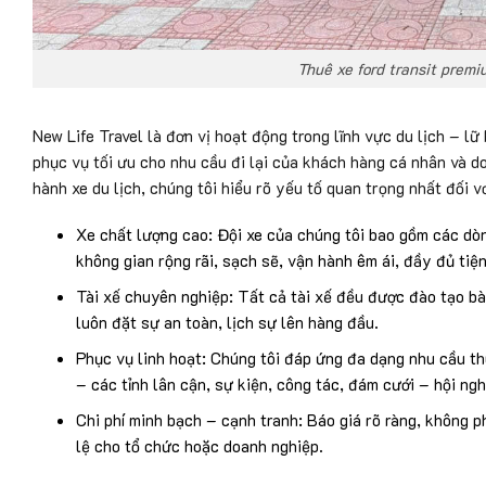
Thuê xe ford transit premi
New Life Travel là đơn vị hoạt động trong lĩnh vực du lịch – l
phục vụ tối ưu cho nhu cầu đi lại của khách hàng cá nhân và d
hành xe du lịch, chúng tôi hiểu rõ yếu tố quan trọng nhất đối v
Xe chất lượng cao: Đội xe của chúng tôi bao gồm các dòn
không gian rộng rãi, sạch sẽ, vận hành êm ái, đầy đủ tiện
Tài xế chuyên nghiệp: Tất cả tài xế đều được đào tạo bà
luôn đặt sự an toàn, lịch sự lên hàng đầu.
Phục vụ linh hoạt: Chúng tôi đáp ứng đa dạng nhu cầu 
– các tỉnh lân cận, sự kiện, công tác, đám cưới – hội ng
Chi phí minh bạch – cạnh tranh: Báo giá rõ ràng, không p
lệ cho tổ chức hoặc doanh nghiệp.