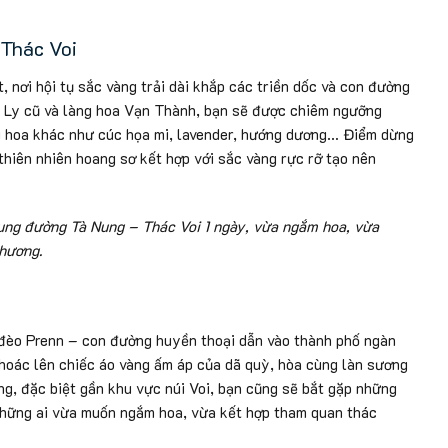
Thác Voi
nơi hội tụ sắc vàng trải dài khắp các triền dốc và con đường
m Ly cũ và làng hoa Vạn Thành, bạn sẽ được chiêm ngưỡng
ài hoa khác như cúc họa mi, lavender, hướng dương… Điểm dừng
thiên nhiên hoang sơ kết hợp với sắc vàng rực rỡ tạo nên
cung đường Tà Nung – Thác Voi 1 ngày, vừa ngắm hoa, vừa
hương.
đèo Prenn – con đường huyền thoại dẫn vào thành phố ngàn
hoác lên chiếc áo vàng ấm áp của dã quỳ, hòa cùng làn sương
, đặc biệt gần khu vực núi Voi, bạn cũng sẽ bắt gặp những
 những ai vừa muốn ngắm hoa, vừa kết hợp tham quan thác