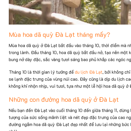
Mùa hoa dã quỳ Đà Lạt tháng mấy?
Mùa hoa dã quỳ ở Đà Lạt bắt đầu vào tháng 10, thời điểm mà nh
trong lành. Đầu tháng 10, hoa dã quỳ bắt đầu nở, tạo nên một
bung nở dày đặc, sắc vàng tươi sáng bao phủ khắp các ngóc ng
Tháng 10 là thời gian lý tưởng để
du lịch Đà Lạt
, bởi không ch
se lạnh đặc trưng của vùng núi cao. Đây cũng là dịp du lịch c
không khí nhộn nhịp, vui tươi, tựa như một lễ hội hoa dã quỳ ở 
Những con đường hoa dã quỳ ở Đà Lạt
Nếu bạn đến Đà Lạt vào cuối tháng 10 đến giữa tháng 11, đừng
tượng của sức sống mãnh liệt và nét đẹp đặc trưng của cao n
đường ngắm hoa dã quỳ Đà Lạt đẹp nhất để lưu lại những bức h