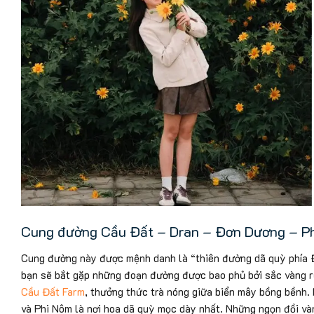
Cung đường Cầu Đất – Dran – Đơn Dương – P
Cung đường này được mệnh danh là “thiên đường dã quỳ phía Đ
bạn sẽ bắt gặp những đoạn đường được bao phủ bởi sắc vàng r
Cầu Đất Farm
, thưởng thức trà nóng giữa biển mây bồng bềnh
và Phi Nôm là nơi hoa dã quỳ mọc dày nhất. Những ngọn đồi và