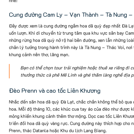
nhé!
Cung đường Cam Ly – Vạn Thành – Tà Nung – 
Đây được xem là cung đường ngắm hoa dã quỳ đẹp nhất Đà Lạt, 
uốn lượn. Khi di chuyển từ trung tâm qua khu vực sân bay Ca
những rừng hoa dã quỳ nở rộ hai bên đường, xen lẫn những lo
chân lý tưởng trong hành trình này là Tà Nung – Thác Voi, nơi 
khung cảnh nên thơ, lãng mạn.
Bạn có thể chọn tour trải nghiệm hoặc thuê xe riêng đi 
thưởng thức cà phê Mê Linh và ghé thăm làng nghề địa p
Đèo Prenn và cao tốc Liên Khương
Nhắc đến săn hoa dã quỳ Đà Lạt, chắc chắn không thể bỏ qua 
hoa. Mỗi độ tháng 10, các khúc cua tay áo của đèo như được k
mỏng khiến khung cảnh thêm thơ mộng. Dọc cao tốc Liên Khương
triền đồi hoa dã quỳ vàng rực. Cung đường này thích hợp cho
Prenn, thác Datanla hoặc Khu du lịch Lang Biang.