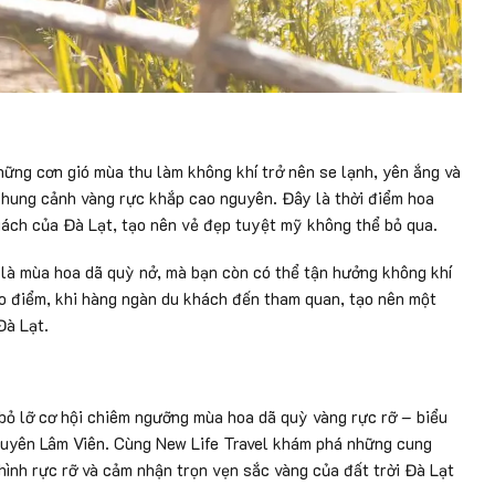
ững cơn gió mùa thu làm không khí trở nên se lạnh, yên ắng và
 khung cảnh vàng rực khắp cao nguyên. Đây là thời điểm hoa
ách của Đà Lạt, tạo nên vẻ đẹp tuyệt mỹ không thể bỏ qua.
ỉ là mùa hoa dã quỳ nở, mà bạn còn có thể tận hưởng không khí
ao điểm, khi hàng ngàn du khách đến tham quan, tạo nên một
Đà Lạt.
 bỏ lỡ cơ hội chiêm ngưỡng mùa hoa dã quỳ vàng rực rỡ – biểu
guyên Lâm Viên. Cùng New Life Travel khám phá những cung
ình rực rỡ và cảm nhận trọn vẹn sắc vàng của đất trời Đà Lạt