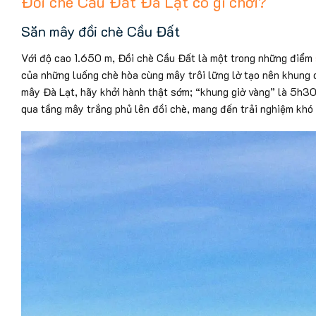
Đồi chè Cầu Đất Đà Lạt có gì chơi?
Săn mây đồi chè Cầu Đất
Với độ cao 1.650 m, Đồi chè Cầu Đất là một trong những điểm
của những luống chè hòa cùng mây trôi lững lờ tạo nên khung
mây Đà Lạt, hãy khởi hành thật sớm; “khung giờ vàng” là 5h30
qua tầng mây trắng phủ lên đồi chè, mang đến trải nghiệm khó 