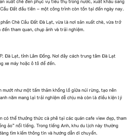
n xuất chè đen phục vụ tiêu thụ trong nước, xuất khẩu sang
Cầu Đất đầu tiên – một công trình còn tồn tại đến ngày nay.
 phần Chè Cầu Đất Đà Lạt, vừa là nơi sản xuất chè, vừa trở
h đến tham quan, chụp ảnh và trải nghiệm.
P. Đà Lạt, tỉnh Lâm Đồng. Nơi đây cách trung tâm Đà Lạt
g xe máy hoặc ô tô để đến.
nh mướt như một tấm thảm khổng lồ giữa núi rừng, tạo nên
nh năm mang lại trải nghiệm dễ chịu mà còn là điều kiện lý
n có thể thưởng thức cà phê tại các quán cafe view đẹp, tham
ng ảo” nổi tiếng. Trong tiếng Anh, khu du lịch này thường
dàng tìm kiếm thông tin và hướng dẫn di chuyển.