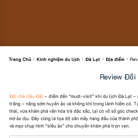
Trang Chủ
Kinh nghiệm du lịch
Đà Lạt
Địa điểm
Rev
Review Đồi
Đồi chè Cầu Đất
– điểm đến “must-visit” khi du lịch Đà Lạt –
trắng – nắng sớm huyền ảo và không khí trong lành hiếm có. T
thái, vừa khám phá văn hóa trà đặc sắc, lại có vô số góc chec
mờ ảo dịu. Đây cũng là tọa độ săn mây hàng đầu của thành phố n
và mẹo chụp hình “siêu ảo” cho chuyến khám phá trọn vẹn.