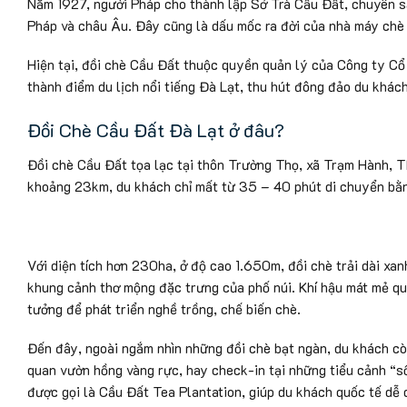
Năm 1927, người Pháp cho thành lập Sở Trà Cầu Đất, chuyên sả
Pháp và châu Âu. Đây cũng là dấu mốc ra đời của nhà máy chè 
Hiện tại, đồi chè Cầu Đất thuộc quyền quản lý của Công ty Cổ
thành điểm du lịch nổi tiếng Đà Lạt, thu hút đông đảo du khác
Đồi Chè Cầu Đất Đà Lạt ở đâu?
Đồi chè Cầu Đất tọa lạc tại thôn Trường Thọ, xã Trạm Hành, T
khoảng 23km, du khách chỉ mất từ 35 – 40 phút di chuyển bằn
Với diện tích hơn 230ha, ở độ cao 1.650m, đồi chè trải dài xa
khung cảnh thơ mộng đặc trưng của phố núi. Khí hậu mát mẻ qua
tưởng để phát triển nghề trồng, chế biến chè.
Đến đây, ngoài ngắm nhìn những đồi chè bạt ngàn, du khách cò
quan vườn hồng vàng rực, hay check-in tại những tiểu cảnh “số
được gọi là Cầu Đất Tea Plantation, giúp du khách quốc tế dễ 