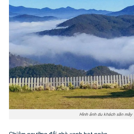
Hình ảnh du khách săn mây 
Chiêm ngưỡng đồi chè xanh bạt ngàn