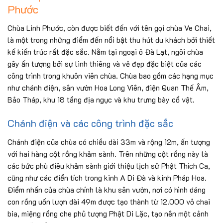
Phước
Chùa Linh Phước, còn được biết đến với tên gọi chùa Ve Chai,
là một trong những điểm đến nổi bật thu hút du khách bởi thiết
kế kiến trúc rất đặc sắc. Nằm tại ngoại ô Đà Lạt, ngôi chùa
gây ấn tượng bởi sự linh thiêng và vẻ đẹp đặc biệt của các
công trình trong khuôn viên chùa. Chùa bao gồm các hạng mục
như chánh điện, sân vườn Hoa Long Viên, điện Quan Thế Âm,
Bảo Tháp, khu 18 tầng địa ngục và khu trưng bày cổ vật.
Chánh điện và các công trình đặc sắc
Chánh điện của chùa có chiều dài 33m và rộng 12m, ấn tượng
với hai hàng cột rồng khảm sành. Trên những cột rồng này là
các bức phù điêu khảm sành giới thiệu lịch sử Phật Thích Ca,
cũng như các điển tích trong kinh A Di Đà và kinh Pháp Hoa.
Điểm nhấn của chùa chính là khu sân vườn, nơi có hình dáng
con rồng uốn lượn dài 49m được tạo thành từ 12.000 vỏ chai
bia, miệng rồng che phủ tượng Phật Di Lặc, tạo nên một cảnh