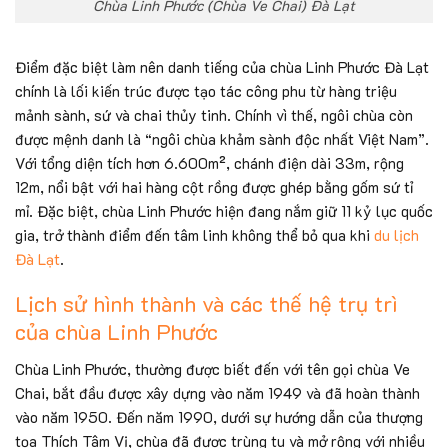
Chùa Linh Phước (Chùa Ve Chai) Đà Lạt
Điểm đặc biệt làm nên danh tiếng của chùa Linh Phước Đà Lạt
chính là lối kiến trúc được tạo tác công phu từ hàng triệu
mảnh sành, sứ và chai thủy tinh. Chính vì thế, ngôi chùa còn
được mệnh danh là “ngôi chùa khảm sành độc nhất Việt Nam”.
Với tổng diện tích hơn 6.600m², chánh điện dài 33m, rộng
12m, nổi bật với hai hàng cột rồng được ghép bằng gốm sứ tỉ
mỉ. Đặc biệt, chùa Linh Phước hiện đang nắm giữ 11 kỷ lục quốc
gia, trở thành điểm đến tâm linh không thể bỏ qua khi
du lịch
Đà Lạt
.
Lịch sử hình thành và các thế hệ trụ trì
của chùa Linh Phước
Chùa Linh Phước, thường được biết đến với tên gọi chùa Ve
Chai, bắt đầu được xây dựng vào năm 1949 và đã hoàn thành
vào năm 1950. Đến năm 1990, dưới sự hướng dẫn của thượng
tọa Thích Tâm Vị, chùa đã được trùng tu và mở rộng với nhiều