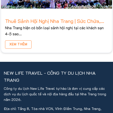
Thuê Sảnh Hội Nghị Nha Trang | Sức Chứa,
Bảng Giá Tham Khảo 2026
Nha Trang hiện có bốn loại sảnh hội nghị tại các khách sạn
4-5 sao...
XEM THÊM
NEW LIFE TRAVEL - CÔNG TY DU LỊCH NHA
TRANG
Công ty du lịch New Life Travel tự hào là đơn vị cung cấp các
dịch vụ du lịch quốc tế và nội địa hàng đầu tại Nha Trang trong
năm 2026.
Địa chỉ: Tầng 8, Tòa nhà VCN, Vĩnh Điềm Trung, Nha Trang,