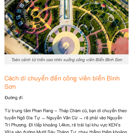
Toàn cảnh từ trên cao nhìn xuống công viên Biển Bình Sơn
Cách di chuyển đến công viên biển Bình
Sơn
Đường đi
Từ trung tâm Phan Rang – Tháp Chàm cũ, bạn di chuyển theo
tuyến Ngô Gia Tự → Nguyễn Văn Cừ → rẽ phải vào Nguyễn
Tri Phương. Đi tiếp khoảng 1,4km, rẽ trái tại khu vực KEN’s
Villa vào đường Mười Sáu Tháng Tư, chạy thẳng thêm khoảng