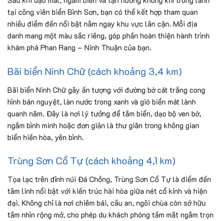
Sau khi dạo mát, ngắm biển và tận hưởng không khí trong lành
tại công viên biển Bình Sơn, bạn có thể kết hợp tham quan
nhiều điểm đến nổi bật nằm ngay khu vực lân cận. Mỗi địa
danh mang một màu sắc riêng, góp phần hoàn thiện hành trình
khám phá Phan Rang – Ninh Thuận của bạn.
Bãi biển Ninh Chữ (cách khoảng 3,4 km)
Bãi biển Ninh Chữ gây ấn tượng với đường bờ cát trắng cong
hình bán nguyệt, làn nước trong xanh và gió biển mát lành
quanh năm. Đây là nơi lý tưởng để tắm biển, dạo bộ ven bờ,
ngắm bình minh hoặc đơn giản là thư giãn trong không gian
biển hiền hòa, yên bình.
Trùng Sơn Cổ Tự (cách khoảng 4,1 km)
Tọa lạc trên đỉnh núi Đá Chồng, Trùng Sơn Cổ Tự là điểm đến
tâm linh nổi bật với kiến trúc hài hòa giữa nét cổ kính và hiện
đại. Không chỉ là nơi chiêm bái, cầu an, ngôi chùa còn sở hữu
tầm nhìn rộng mở, cho phép du khách phóng tầm mắt ngắm trọn