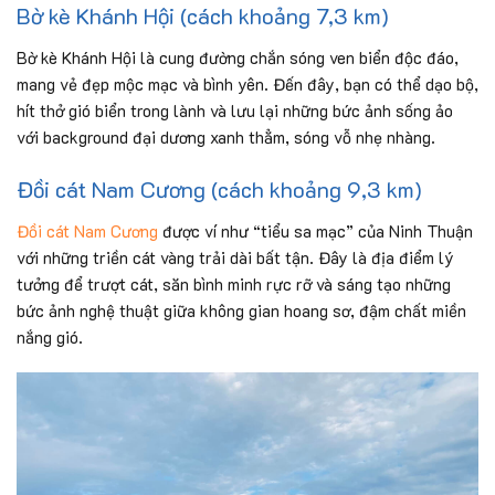
Bờ kè Khánh Hội (cách khoảng 7,3 km)
Bờ kè Khánh Hội là cung đường chắn sóng ven biển độc đáo,
mang vẻ đẹp mộc mạc và bình yên. Đến đây, bạn có thể dạo bộ,
hít thở gió biển trong lành và lưu lại những bức ảnh sống ảo
với background đại dương xanh thẳm, sóng vỗ nhẹ nhàng.
Đồi cát Nam Cương (cách khoảng 9,3 km)
Đồi cát Nam Cương
được ví như “tiểu sa mạc” của Ninh Thuận
với những triền cát vàng trải dài bất tận. Đây là địa điểm lý
tưởng để trượt cát, săn bình minh rực rỡ và sáng tạo những
bức ảnh nghệ thuật giữa không gian hoang sơ, đậm chất miền
nắng gió.