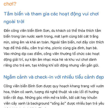
chơi?
Tắm biển và tham gia các hoạt động vui chơi
ngoài trời
Đến công viên biển Bình Sơn, du khách có thể thỏa thích tắm
biển trong làn nước xanh trong, mát lạnh cùng bãi cát trắng
mịn, sóng êm và khá an toàn. Ngoài tắm biển, nơi đây còn thích
hợp để thả diều, cắm trại nhẹ, picnic cùng gia đình, bạn bè.
Vào những dịp cao điểm, công viên thường tổ chức các hoạt
động giải trí, sự kiện âm nhạc mùa hè và khu vui chơi dành
riêng cho trẻ em, tạo không khí sôi động nhưng vẫn gần gũi.
Ngắm cảnh và check-in với nhiều tiểu cảnh đẹp
Công viên biển Bình Sơn được quy hoạch khang trang với vườn
hoa, thảm cỏ xanh, tượng đá nghệ thuật và các lối đi hướng
biển rất đẹp. Những góc nhìn mở ra biển, bãi cát hay khuôn
viên cây xanh là background “sống ảo” được nhiều bạn trẻ yêu