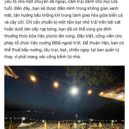
yếu tố cho một chuyến dã ngoại, cắm trại dành cho mọi lứa
tuổi. Đến đây, bạn sẽ được đắm mình trong không gian xanh
mát, tận hưởng bầu không khí trong lành giao hòa giữa biển cả
và cây cối. Chỉ cần chuẩn bị một tấm bạt nhỏ trải trên bãi cát
hoặc dưới tán cây rợp bóng, bạn đã có thể cùng gia đình
thưởng thức bữa tiệc picnic ấm cúng. Đặc biệt, công viên cho
phép tổ chức tiệc nướng BBQ ngoài trời. Để thuận tiện, bạn có
thể thuê bếp nướng, lều trại, bạt, chiếu ngay tại ban quản lý
thay vì phải mang vác cồng kềnh từ nhà.