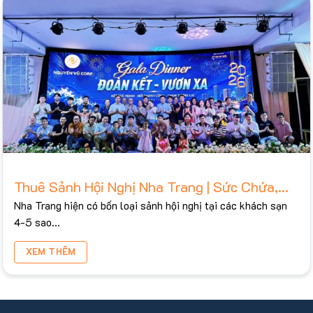
Thuê Sảnh Hội Nghị Nha Trang | Sức Chứa,
Bảng Giá Tham Khảo 2026
Nha Trang hiện có bốn loại sảnh hội nghị tại các khách sạn
4-5 sao...
XEM THÊM