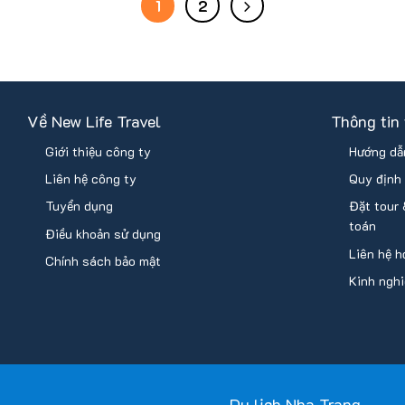
1
2
Về New Life Travel
Thông tin
Giới thiệu công ty
Hướng dẫn
Liên hệ công ty
Quy định 
Tuyển dụng
Đặt tour
toán
Điều khoản sử dụng
Liên hệ h
Chính sách bảo mật
Kinh nghi
Du lịch Nha Trang