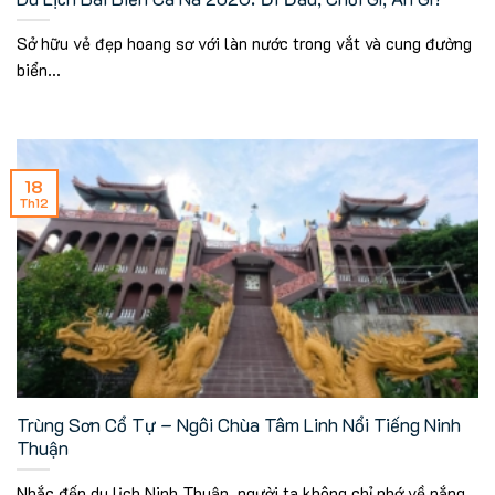
Sở hữu vẻ đẹp hoang sơ với làn nước trong vắt và cung đường
biển...
18
Th12
Trùng Sơn Cổ Tự – Ngôi Chùa Tâm Linh Nổi Tiếng Ninh
Thuận
Nhắc đến du lịch Ninh Thuận, người ta không chỉ nhớ về nắng