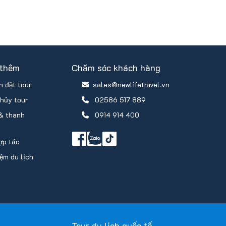
 thêm
Chăm sóc khách hàng
 đặt tour
sales@newlifetravel.vn
hủy tour
02586 517 889
 & thanh
0914 914 400
ợp tác
ệm du lịch
Tour du lịch quốc tế