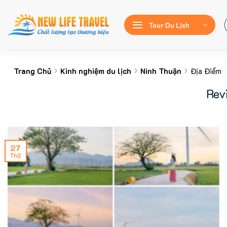
Bỏ
qua
Tour Du Lịch
nội
dung
Trang Chủ
Kinh nghiệm du lịch
Ninh Thuận
Địa Điểm
Rev
27
Th2