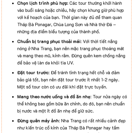
Chọn lịch trình phù hợp
: Các tour thường khởi hành
vào buổi sáng hoặc chiều, hãy chọn khung giờ phù hợp
với kế hoạch của bạn. Thời gian này đủ để tham quan
Tháp Bà Ponagar, Chùa Long Sơn và Nhà thờ Đá –
những địa điểm biểu tượng của thành phố.
Chuẩn bị trang phục thoải mái
: Với thời tiết nắng
nóng ở Nha Trang, bạn nên mặc trang phục thoáng mát
và mang theo mũ, kính râm. Đừng quên kem chống nắng
để bảo vệ làn da khỏi tia UV.
Đặt tour trước
: Để tránh tình trạng hết chỗ và đảm
bảo giá tốt, bạn nên đặt tour trước ít nhất 1-2 ngày.
Một số tour còn có ưu đãi khi đặt trực tuyến.
Mang theo nước uống và đồ ăn nhẹ
: Tour nửa ngày có
thể không bao gồm bữa ăn chính, do đó, bạn nên chuẩn
bị nước và một ít đồ ăn nhẹ để giữ sức.
Đừng quên máy ảnh
: Nha Trang có rất nhiều cảnh đẹp
như kiến trúc cổ kính của Tháp Bà Ponagar hay tầm