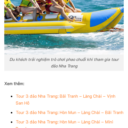
Du khách trải nghiệm trò chơi phao chuối khi tham gia tour
đảo Nha Trang
Xem thêm:
Tour 3 đảo Nha Trang: Bãi Tranh – Làng Chài – Vịnh
San Hô
Tour 3 đảo Nha Trang: Hòn Mun – Làng Chài – Bãi Tranh
Tour 3 đảo Nha Trang: Hòn Mun – Làng Chài – Mini