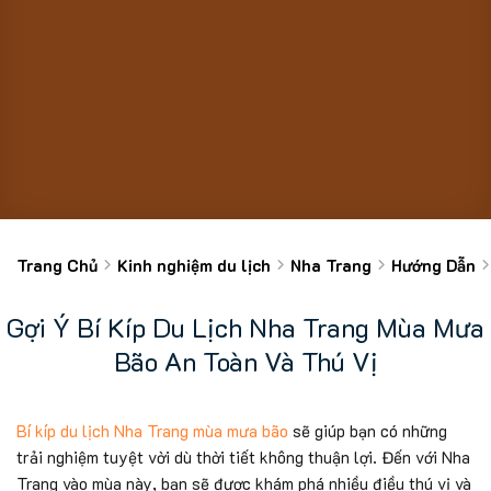
Trang Chủ
Kinh nghiệm du lịch
Nha Trang
Hướng Dẫn
Gợi Ý Bí Kíp Du Lịch Nha Trang Mùa Mưa
Bão An Toàn Và Thú Vị
Bí kíp du lịch Nha Trang mùa mưa bão
sẽ giúp bạn có những
trải nghiệm tuyệt vời dù thời tiết không thuận lợi. Đến với Nha
Trang vào mùa này, bạn sẽ được khám phá nhiều điều thú vị và