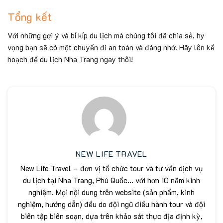
Tổng kết
Với những gợi ý và bí kíp du lịch mà chúng tôi đã chia sẻ, hy
vọng bạn sẽ có một chuyến đi an toàn và đáng nhớ. Hãy lên kế
hoạch để du lịch Nha Trang ngay thôi!
NEW LIFE TRAVEL
New Life Travel – đơn vị tổ chức tour và tư vấn dịch vụ
du lịch tại Nha Trang, Phú Quốc... với hơn 10 năm kinh
nghiệm. Mọi nội dung trên website (sản phẩm, kinh
nghiệm, hướng dẫn) đều do đội ngũ điều hành tour và đội
biên tập biên soạn, dựa trên khảo sát thực địa định kỳ,