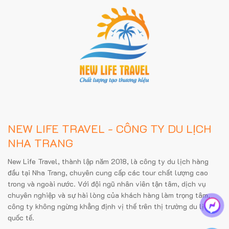
NEW LIFE TRAVEL - CÔNG TY DU LỊCH
NHA TRANG
New Life Travel, thành lập năm 2018, là công ty du lịch hàng
đầu tại Nha Trang, chuyên cung cấp các tour chất lượng cao
trong và ngoài nước. Với đội ngũ nhân viên tận tâm, dịch vụ
chuyên nghiệp và sự hài lòng của khách hàng làm trọng tâm,
công ty không ngừng khẳng định vị thế trên thị trường du lịch
quốc tế.