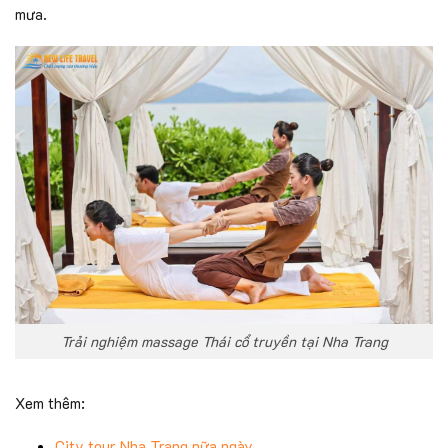
mưa.
Trải nghiệm massage Thái cổ truyền tại Nha Trang
Xem thêm:
City tour Nha Trang nữa ngày