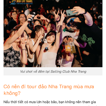
Vui chơi về đêm tại Sailing Club Nha Trang
Có nên đi tour đảo Nha Trang mùa mưa
không?
Nếu thời tiết có mưa lớn hoặc bão, bạn không nên tham gia