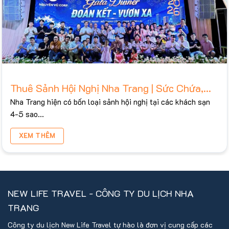
Thuê Sảnh Hội Nghị Nha Trang | Sức Chứa,
Bảng Giá Tham Khảo 2026
Nha Trang hiện có bốn loại sảnh hội nghị tại các khách sạn
4-5 sao...
XEM THÊM
NEW LIFE TRAVEL - CÔNG TY DU LỊCH NHA
TRANG
Công ty du lịch New Life Travel tự hào là đơn vị cung cấp các