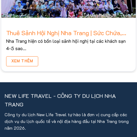
Thuê Sảnh Hội Nghị Nha Trang | Sức Chứa,
Bảng Giá Tham Khảo 2026
Nha Trang hiện có bốn loại sảnh hội nghị tại các khách sạn
4-5 sao...
XEM THÊM
NEW LIFE TRAVEL - CÔNG TY DU LỊCH NHA
TRANG
Công ty du lịch New Life Travel tự hào là đơn vị cung cấp các
dịch vụ du lịch quốc tế và nội địa hàng đầu tại Nha Trang trong
năm 2026.