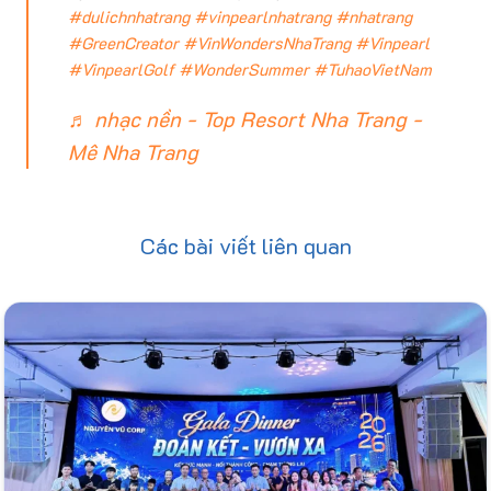
#dulichnhatrang
#vinpearlnhatrang
#nhatrang
#GreenCreator
#VinWondersNhaTrang
#Vinpearl
#VinpearlGolf
#WonderSummer
#TuhaoVietNam
♬ nhạc nền - Top Resort Nha Trang -
Mê Nha Trang
Các bài viết liên quan