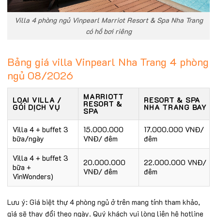
Villa 4 phòng ngủ Vinpearl Marriot Resort & Spa Nha Trang
có hồ bơi riêng
Bảng giá villa Vinpearl Nha Trang 4 phòng
ngủ 08/2026
MARRIOTT
LOẠI VILLA /
RESORT & SPA
RESORT &
GÓI DỊCH VỤ
NHA TRANG BAY
SPA
Villa 4 + buffet 3
15.000.000
17.000.000 VNĐ/
bữa/ngày
VNĐ/ đêm
đêm
Villa 4 + buffet 3
20.000.000
22.000.000 VNĐ/
bữa +
VNĐ/ đêm
đêm
VinWonders)
Lưu ý: Giá biệt thự 4 phòng ngủ ở trên mang tính tham khảo,
giá sẽ thay đổi theo ngày. Quý khách vui lòng liên hệ hotline