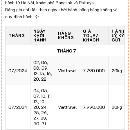
hành từ Hà Nội, khám phá Bangkok và Pattaya.
Bảng giá chi tiết theo ngày khởi hành, hãng hàng không và
quy định hành lý:
NGÀY
GIÁ
HÀNH
HÀNG
THÁNG
KHỞI
TOUR/
LÝ KÝ
KHÔNG
HÀNH
KHÁCH
GỬI
THÁNG 7
02, 06,
08, 09,
07/2024
Viettravel
7.790.000
20kg
12, 15, 16,
20, 22
04, 05,
07, 10, 11,
13, 19,
07/2024
20, 24,
Viettravel
7.990.000
20kg
25, 26,
27, 29,
30, 31