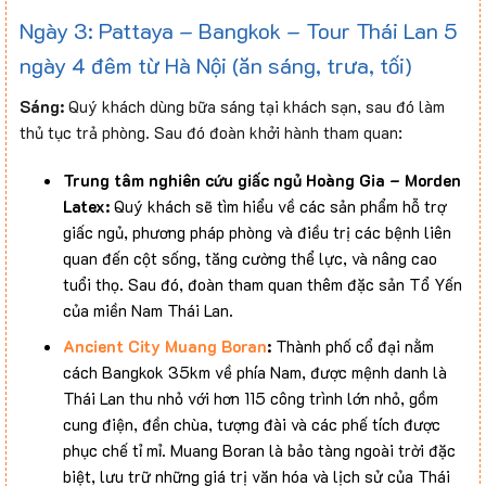
Ngày 3: Pattaya – Bangkok – Tour Thái Lan 5
ngày 4 đêm từ Hà Nội (ăn sáng, trưa, tối)
Sáng:
Quý khách dùng bữa sáng tại khách sạn, sau đó làm
thủ tục trả phòng. Sau đó đoàn khởi hành tham quan:
Trung tâm nghiên cứu giấc ngủ Hoàng Gia – Morden
Latex:
Quý khách sẽ tìm hiểu về các sản phẩm hỗ trợ
giấc ngủ, phương pháp phòng và điều trị các bệnh liên
quan đến cột sống, tăng cường thể lực, và nâng cao
tuổi thọ. Sau đó, đoàn tham quan thêm đặc sản Tổ Yến
của miền Nam Thái Lan.
Ancient City Muang Boran
:
Thành phố cổ đại nằm
cách Bangkok 35km về phía Nam, được mệnh danh là
Thái Lan thu nhỏ với hơn 115 công trình lớn nhỏ, gồm
cung điện, đền chùa, tượng đài và các phế tích được
phục chế tỉ mỉ. Muang Boran là bảo tàng ngoài trời đặc
biệt, lưu trữ những giá trị văn hóa và lịch sử của Thái