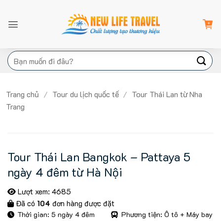
Bỏ
qua
nội
dung
Tìm
kiếm:
Trang chủ
/
Tour du lịch quốc tế
/
Tour Thái Lan từ Nha
Trang
Tour Thái Lan Bangkok – Pattaya 5
ngày 4 đêm từ Hà Nội
Lượt xem: 4685
Đã có
104
đơn hàng được đặt
Thời gian: 5 ngày 4 đêm
Phương tiện: Ô tô + Máy bay