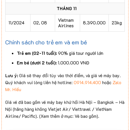
THÁNG 11
Vietnam
11/2024
02, 08
8.390.000
23kg
Airlines
Chính sách cho trẻ em và em bé
Trẻ em (02-11 tuổi):
90% giá tour người lớn
Em bé (dưới 2 tuổi):
1.000.000 VNĐ
Lưu ý:
Giá sẽ thay đổi tùy vào thời điểm, và giá vé máy bay.
Quý khách vui lòng liên hệ hotline:
0914.914.400
hoặc
Zalo
Mr. Hiếu
Giá vé đã bao gồm vé máy bay khứ hồi Hà Nội – Bangkok – Hà
Nội (hãng hàng không Vietjet Air/ Viettravel / VietNam
Airline/ Pacific). (Xem thêm ở mục: Vé bao gồm).