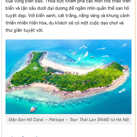
của vùng biển đảo. Thỏa sức khám phá các môn thể thao trên
biển và lặn sâu dưới đại dương để ngắm nhìn quần thể san hô
tuyệt đẹp. Với biển xanh, cát trắng, nắng vàng và khung cảnh
thiên nhiên hiền hòa, du khách sẽ có một cuộc dạo chơi và
thư giãn tuyệt vời.
Đảo San Hô Coral – Pattaya – Tour Thái Lan 5N4Đ từ Hà Nội