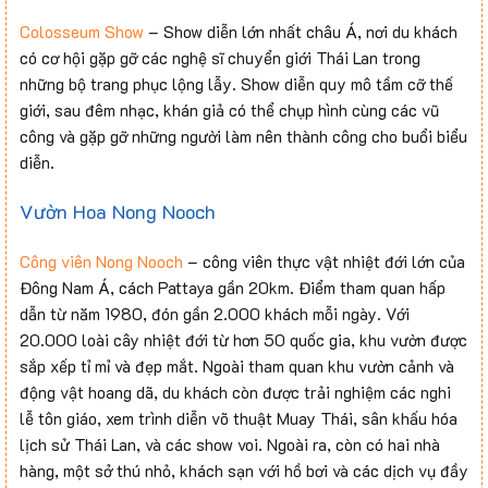
Colosseum Show
– Show diễn lớn nhất châu Á, nơi du khách
có cơ hội gặp gỡ các nghệ sĩ chuyển giới Thái Lan trong
những bộ trang phục lộng lẫy. Show diễn quy mô tầm cỡ thế
giới, sau đêm nhạc, khán giả có thể chụp hình cùng các vũ
công và gặp gỡ những người làm nên thành công cho buổi biểu
diễn.
Vườn Hoa Nong Nooch
Công viên Nong Nooch
– công viên thực vật nhiệt đới lớn của
Đông Nam Á, cách Pattaya gần 20km. Điểm tham quan hấp
dẫn từ năm 1980, đón gần 2.000 khách mỗi ngày. Với
20.000 loài cây nhiệt đới từ hơn 50 quốc gia, khu vườn được
sắp xếp tỉ mỉ và đẹp mắt. Ngoài tham quan khu vườn cảnh và
động vật hoang dã, du khách còn được trải nghiệm các nghi
lễ tôn giáo, xem trình diễn võ thuật Muay Thái, sân khấu hóa
lịch sử Thái Lan, và các show voi. Ngoài ra, còn có hai nhà
hàng, một sở thú nhỏ, khách sạn với hồ bơi và các dịch vụ đầy