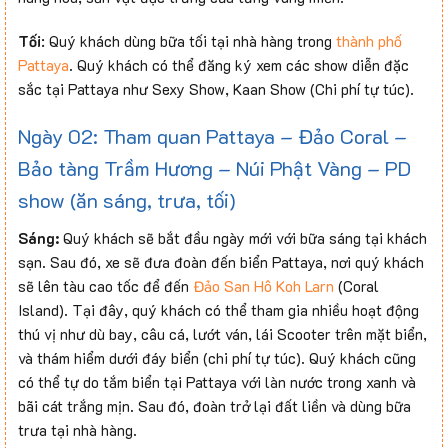
Tối
: Quý khách dùng bữa tối tại nhà hàng trong
thành phố
Pattaya
. Quý khách có thể đăng ký xem các show diễn đặc
sắc tại Pattaya như Sexy Show, Kaan Show (Chi phí tự túc).
Ngày 02: Tham quan Pattaya – Đảo Coral –
Bảo tàng Trầm Hương – Núi Phật Vàng – PD
show (ăn sáng, trưa, tối)
Sáng:
Quý khách sẽ bắt đầu ngày mới với bữa sáng tại khách
sạn. Sau đó, xe sẽ đưa đoàn đến biển Pattaya, nơi quý khách
sẽ lên tàu cao tốc để đến
Đảo San Hô Koh Larn
(Coral
Island). Tại đây, quý khách có thể tham gia nhiều hoạt động
thú vị như dù bay, câu cá, lướt ván, lái Scooter trên mặt biển,
và thám hiểm dưới đáy biển (chi phí tự túc). Quý khách cũng
có thể tự do tắm biển tại Pattaya với làn nước trong xanh và
bãi cát trắng mịn. Sau đó, đoàn trở lại đất liền và dùng bữa
trưa tại nhà hàng.