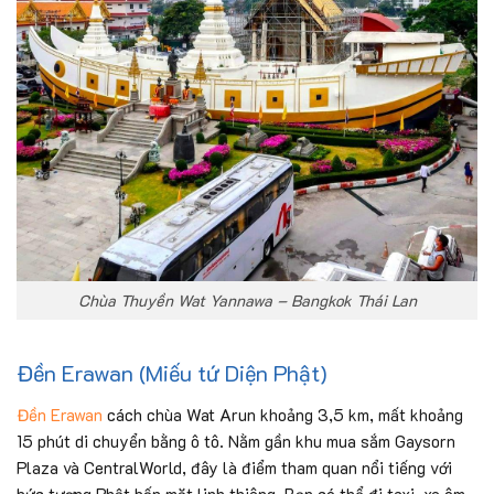
Chùa Thuyền Wat Yannawa – Bangkok Thái Lan
Đền Erawan (Miếu tứ Diện Phật)
Đền Erawan
cách chùa Wat Arun khoảng 3,5 km, mất khoảng
15 phút di chuyển bằng ô tô. Nằm gần khu mua sắm Gaysorn
Plaza và CentralWorld, đây là điểm tham quan nổi tiếng với
bức tượng Phật bốn mặt linh thiêng. Bạn có thể đi taxi, xe ôm