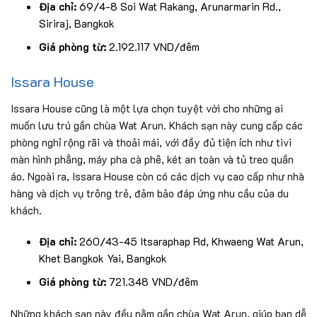
Địa chỉ:
69/4-8 Soi Wat Rakang, Arunarmarin Rd.,
Siriraj, Bangkok
Giá phòng từ:
2.192.117 VND/đêm
Issara House
Issara House cũng là một lựa chọn tuyệt vời cho những ai
muốn lưu trú gần chùa Wat Arun. Khách sạn này cung cấp các
phòng nghỉ rộng rãi và thoải mái, với đầy đủ tiện ích như tivi
màn hình phẳng, máy pha cà phê, két an toàn và tủ treo quần
áo. Ngoài ra, Issara House còn có các dịch vụ cao cấp như nhà
hàng và dịch vụ trông trẻ, đảm bảo đáp ứng nhu cầu của du
khách.
Địa chỉ:
260/43-45 Itsaraphap Rd, Khwaeng Wat Arun,
Khet Bangkok Yai, Bangkok
Giá phòng từ:
721.348 VND/đêm
Những khách sạn này đều nằm gần chùa Wat Arun, giúp bạn dễ