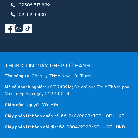
02586 517 889
Lưu ý
0914 914 400
Khách mang 2 quốc tịch hoặc Travel Document: Vui
lòng thông báo với nhân viên bán tour ngay khi đăng ký
và nộp bản gốc kèm các giấy tờ liên quan (nếu có).
Khách chỉ mang thẻ xanh: Nếu không còn hộ chiếu Việt
Nam còn hiệu lực, không thể đăng ký du lịch sang nước
thứ ba.
THÔNG TIN GIẤY PHÉP LỮ HÀNH
Tên công ty
: Công ty TNHH New Life Travel
Mã số doanh nghiệp
: 4201948916; Do chi cục Thuế Thành phố
Nha Trang cấp ngày 2022-02-14
Giám đốc
: Nguyễn Văn Hiếu
Giấy phép lữ hành quốc tế
: 56-242/2023/TCDL-GP LHQT
Giấy phép lữ hành nội địa
: 56-0004/2023/SDL - GP LHNĐ