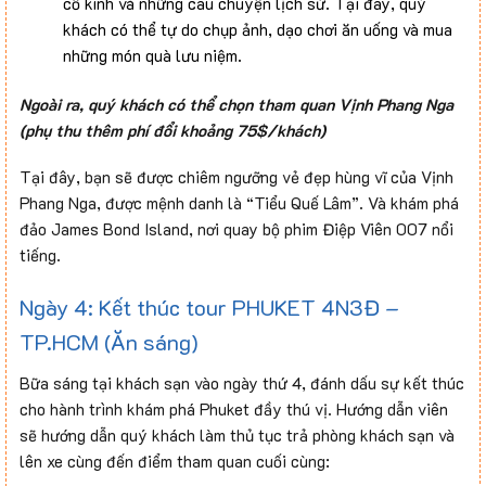
cổ kính và những câu chuyện lịch sử. Tại đây, quý
khách có thể tự do chụp ảnh, dạo chơi ăn uống và mua
những món quà lưu niệm.
Ngoài ra, quý khách có thể chọn tham quan Vịnh Phang Nga
(phụ thu thêm phí đổi khoảng 75$/khách)
Tại đây, bạn sẽ được chiêm ngưỡng vẻ đẹp hùng vĩ của Vịnh
Phang Nga, được mệnh danh là “Tiểu Quế Lâm”. Và khám phá
đảo James Bond Island, nơi quay bộ phim Điệp Viên 007 nổi
tiếng.
Ngày 4: Kết thúc tour PHUKET 4N3Đ –
TP.HCM (Ăn sáng)
Bữa sáng tại khách sạn vào ngày thứ 4, đánh dấu sự kết thúc
cho hành trình khám phá Phuket đầy thú vị. Hướng dẫn viên
sẽ hướng dẫn quý khách làm thủ tục trả phòng khách sạn và
lên xe cùng đến điểm tham quan cuối cùng: