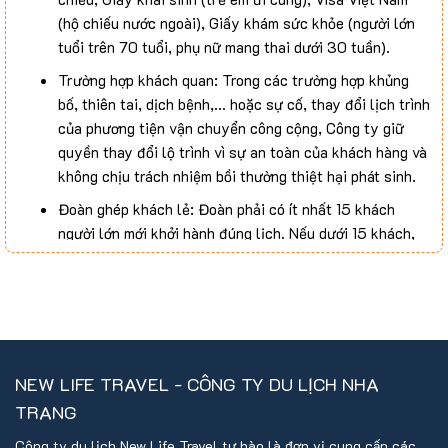
(hộ chiếu nước ngoài), Giấy khám sức khỏe (người lớn
tuổi trên 70 tuổi, phụ nữ mang thai dưới 30 tuần).
Trường hợp khách quan: Trong các trường hợp khủng
bố, thiên tai, dịch bệnh,… hoặc sự cố, thay đổi lịch trình
của phương tiện vận chuyển công cộng, Công ty giữ
quyền thay đổi lộ trình vì sự an toàn của khách hàng và
không chịu trách nhiệm bồi thường thiệt hại phát sinh.
Đoàn ghép khách lẻ: Đoàn phải có ít nhất 15 khách
người lớn mới khởi hành đúng lịch. Nếu dưới 15 khách,
Công ty sẽ thông báo trước 4 ngày và thỏa thuận lại
ngày khởi hành mới hoặc hoàn trả toàn bộ số tiền.
Khách hàng từ 75 tuổi đến 85 tuổi: Do bảo hiểm du lịch
không nhận mua cho khách trên 75 tuổi, gia đình và quý
khách phải cam kết đảm bảo sức khỏe trước khi tham
NEW LIFE TRAVEL - CÔNG TY DU LỊCH NHA
gia tour.
TRANG
Xuất nhập cảnh: Nếu quý khách không được xuất cảnh
hay nhập cảnh vì lý do cá nhân hoặc do cơ quan hải
Công ty du lịch New Life Travel tự hào là đơn vị cung cấp các