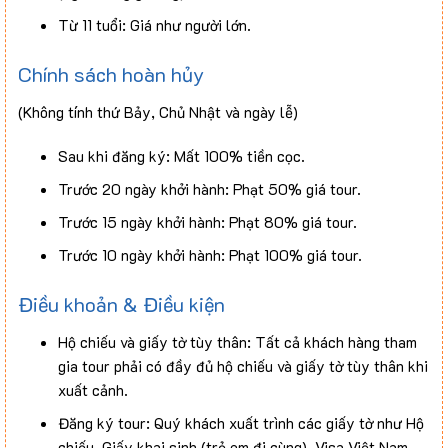
Hành lý quá cước: Quy định là 20kg (ký gửi) + 7kg
Từ 11 tuổi: Giá như người lớn.
(xách tay)/khách.
Xe đưa đón sân bay Tân Sơn Nhất và các show diễn về
Chính sách hoàn hủy
đêm ngoài chương trình tại Thái Lan.
(Không tính thứ Bảy, Chủ Nhật và ngày lễ)
Sau khi đăng ký: Mất 100% tiền cọc.
Trước 20 ngày khởi hành: Phạt 50% giá tour.
Trước 15 ngày khởi hành: Phạt 80% giá tour.
Trước 10 ngày khởi hành: Phạt 100% giá tour.
Điều khoản & Điều kiện
Hộ chiếu và giấy tờ tùy thân: Tất cả khách hàng tham
gia tour phải có đầy đủ hộ chiếu và giấy tờ tùy thân khi
xuất cảnh.
Đăng ký tour: Quý khách xuất trình các giấy tờ như Hộ
chiếu, Giấy khai sinh (trẻ em đi cùng), Visa Việt Nam