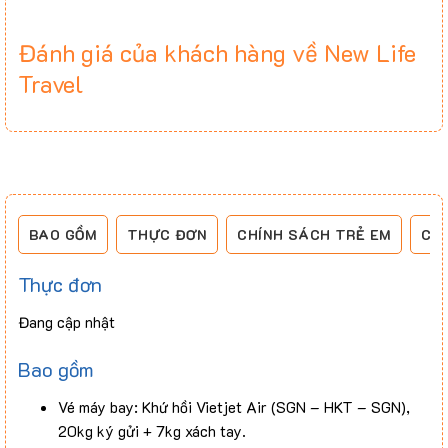
Đánh giá của khách hàng về New Life
Travel
BAO GỒM
THỰC ĐƠN
CHÍNH SÁCH TRẺ EM
CH
Thực đơn
Đang cập nhật
Bao gồm
Vé máy bay: Khứ hồi Vietjet Air (SGN – HKT – SGN),
20kg ký gửi + 7kg xách tay.