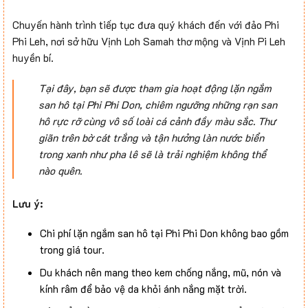
Chuyến hành trình tiếp tục đưa quý khách đến với đảo Phi
Phi Leh, nơi sở hữu Vịnh Loh Samah thơ mộng và Vịnh Pi Leh
huyền bí.
Tại đây, bạn sẽ được tham gia hoạt động lặn ngắm
san hô tại Phi Phi Don, chiêm ngưỡng những rạn san
hô rực rỡ cùng vô số loài cá cảnh đầy màu sắc. Thư
giãn trên bờ cát trắng và tận hưởng làn nước biển
trong xanh như pha lê sẽ là trải nghiệm không thể
nào quên.
Lưu ý:
Chi phí lặn ngắm san hô tại Phi Phi Don không bao gồm
trong giá tour.
Du khách nên mang theo kem chống nắng, mũ, nón và
kính râm để bảo vệ da khỏi ánh nắng mặt trời.