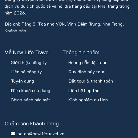
quan sở tại từ chối, Công ty không chịu trách nhiệm và
dịch vụ du lịch quốc tế và nội địa hàng đầu tại Nha Trang trong
năm 2026.
không hoàn trả tiền tour.
Chương trình tour: Là du lịch trọn gói kết hợp tham
Địa chỉ: Tầng 8, Tòa nhà VCN, Vĩnh Điềm Trung, Nha Trang,
Khánh Hòa
quan mua sắm. Quý khách không tự ý tách đoàn. Các
dịch vụ không sử dụng sẽ không được hoàn lại.
Thẻ xanh/Permanent Resident, Alien’s Passport,
Về New Life Travel
Thông tin thêm
Travel Document: Nếu không trình báo khi đăng ký tour
Giới thiệu công ty
Hướng dẫn đặt tour
và không xuất cảnh được, Công ty không chịu trách
nhiệm và không hoàn trả tiền tour.
Liên hệ công ty
Quy định hủy tour
Quý khách dưới 18 tuổi: Phải có Bố Mẹ hoặc người nhà
Tuyển dụng
Đặt tour & thanh toán
trên 18 tuổi đi cùng. Đi với người nhà phải nộp kèm giấy
Điều khoản sử dụng
Liên hệ hợp tác
ủy quyền có xác nhận của chính quyền địa phương.
Chính sách bảo mật
Kinh nghiệm du lịch
Khách quốc tịch Đài Loan: Khi xin visa Thái cấp tại sân
bay Thái Lan, cần mang đầy đủ hồ sơ: vé máy bay khứ
hồi SGN–HKT–SGN và vé trở về Đài Loan, 02 tấm hình
Chăm sóc khách hàng
4x6cm (phông trắng), sao kê ngân hàng 03 tháng gần
sales@newlifetravel.vn
nhất, tờ khai xin visa Thái Lan.