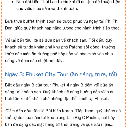
Nên đổi tiền Thái Lan trước khi đi du lịch để thuận tiện
cho việc mua sắm và thanh toán.
Bữa trưa buffet thịnh soạn sẽ được phục vụ ngay tại Phi Phi
Don, giúp quý khách nạp năng lượng cho hành trình tiếp theo.
Về lại bến tàu, xe sẽ đưa bạn về khách sạn. Tối đến, quý
khách sẽ tự do khám phá khu phố Patong sôi động. thưởng
thức các món ăn đường phố hấp dẫn và hòa mình vào nhịp
sống về đêm náo nhiệt nơi đây.
Ngày 3: Phuket City Tour (ăn sáng, trưa, tối)
Bắt đầu ngày 3 của tour Phuket 4 ngày 3 đêm với bữa ăn
sáng tại khách sạn. Quý khách sẽ cùng hướng dẫn viên du
lịch lên xe để khám phá những địa điểm mới tại Phuket.
Điểm đến đầu tiên là Bãi biển Karon. Tiếp theo, quý khách có
thể tự do mua sắm tại khu trung tâm Big C Phuket, nơi bày
bán đa dạng các mặt hàng từ thời trang và quà lưu niệm,…