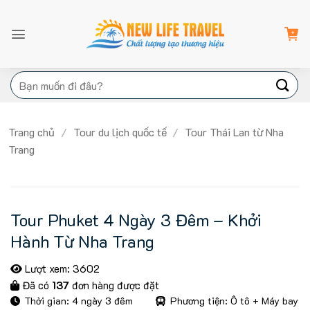
Bỏ
qua
nội
dung
Tìm
kiếm:
Trang chủ
/
Tour du lịch quốc tế
/
Tour Thái Lan từ Nha
Trang
Tour Phuket 4 Ngày 3 Đêm – Khởi
Hành Từ Nha Trang
Lượt xem: 3602
Đã có
137
đơn hàng được đặt
Thời gian: 4 ngày 3 đêm
Phương tiện: Ô tô + Máy bay