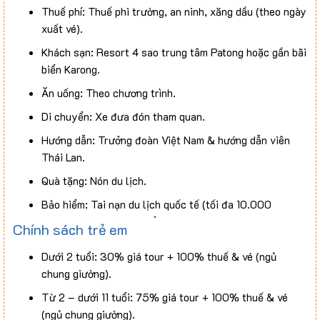
Thuế phí: Thuế phi trường, an ninh, xăng dầu (theo ngày
xuất vé).
Khách sạn: Resort 4 sao trung tâm Patong hoặc gần bãi
biển Karong.
Ăn uống: Theo chương trình.
Di chuyển: Xe đưa đón tham quan.
Hướng dẫn: Trưởng đoàn Việt Nam & hướng dẫn viên
Thái Lan.
Quà tặng: Nón du lịch.
Bảo hiểm: Tai nạn du lịch quốc tế (tối đa 10.000
USD/người, dưới 75 tuổi).
Chính sách trẻ em
Không bao gồm
Dưới 2 tuổi: 30% giá tour + 100% thuế & vé (ngủ
chung giường).
Hộ chiếu: Phải còn hạn trên 06 tháng, nguyên vẹn,
Từ 2 – dưới 11 tuổi: 75% giá tour + 100% thuế & vé
không chỉnh sửa.
(ngủ chung giường).