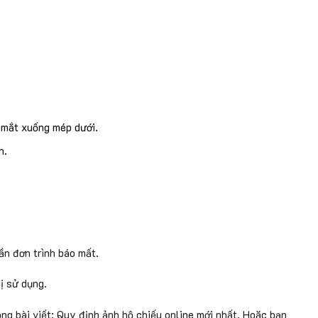
 mắt xuống mép dưới.
h.
ần đơn trình báo mất.
rị sử dụng.
ng bài viết: Quy định ảnh hộ chiếu online mới nhất. Hoặc bạn