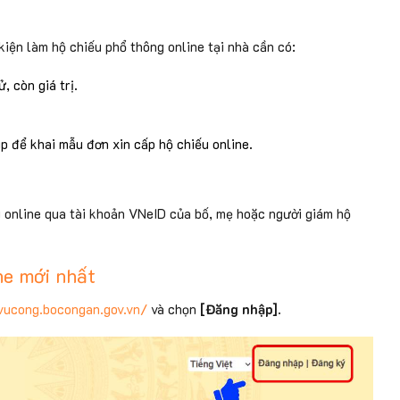
iện làm hộ chiếu phổ thông online tại nhà cần có:
, còn giá trị.
p để khai mẫu đơn xin cấp hộ chiếu online.
ếu online qua tài khoản VNeID của bố, mẹ hoặc người giám hộ
ne mới nhất
vucong.bocongan.gov.vn/
và chọn
[Đăng nhập]
.