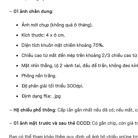
–
01 ảnh chân dung
:
Ảnh mới chụp (không quá 6 tháng).
Kích thước: 4 x 6 cm.
Diện tích khuôn mặt chiếm khoảng 75%.
Chiều cao từ mắt đến mép trên khoảng 2/3 chiều cao từ
Mặt nhìn thẳng, lộ 2 vành tai, đầu để trần, không đeo kín
Phông nền trắng.
Độ phân giải tối thiểu 300dpi.
Định dạng file: .jpg
–
Hộ chiếu phổ thông
: Cấp lần gần nhất nếu đã có; nếu mất, c
–
01 ảnh mặt trước và sau thẻ CCCD
: Có gắn chip, còn giá t
Bạn có thể tham khảo thêm quy định về ảnh hộ chiếu online tro