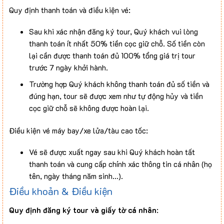
Không bao gồm
Quy định thanh toán và điều kiện vé:
Phụ thu phòng đơn và các chi phí phát sinh ngoài
Sau khi xác nhận đăng ký tour, Quý khách vui lòng
chương trình tour.
thanh toán ít nhất 50% tiền cọc giữ chỗ. Số tiền còn
lại cần được thanh toán đủ 100% tổng giá trị tour
trước 7 ngày khởi hành.
Trường hợp Quý khách không thanh toán đủ số tiền và
đúng hạn, tour sẽ được xem như tự động hủy và tiền
cọc giữ chỗ sẽ không được hoàn lại.
Điều kiện vé máy bay/xe lửa/tàu cao tốc:
Vé sẽ được xuất ngay sau khi Quý khách hoàn tất
thanh toán và cung cấp chính xác thông tin cá nhân (họ
tên, ngày tháng năm sinh…).
Điều khoản & Điều kiện
Vé đã xuất không thể đổi tên, hoàn vé, hủy vé, thay đổi
ngày hoặc hành trình theo quy định của hãng vận
Quy định đăng ký tour và giấy tờ cá nhân
:
chuyển.