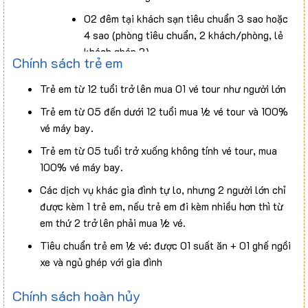
02 đêm tại khách sạn tiêu chuẩn 3 sao hoặc
4 sao (phòng tiêu chuẩn, 2 khách/phòng, lẻ
khách ghép 3).
Chính sách trẻ em
Bữa ăn
:
Trẻ em từ 12 tuổi trở lên mua 01 vé tour như người lớn
Trẻ em từ 05 đến dưới 12 tuổi mua ½ vé tour và 100%
02 bữa sáng buffet tại khách sạn.
vé máy bay.
04 bữa chính với thực đơn đậm chất địa
Trẻ em từ 05 tuổi trở xuống không tính vé tour, mua
phương (150.000đ/suất).
100% vé máy bay.
Hướng dẫn viên
chuyên nghiệp, chu đáo, đồng hành và
Các dịch vụ khác gia đình tự lo, nhưng 2 người lớn chỉ
chăm sóc đoàn suốt hành trình.
được kèm 1 trẻ em, nếu trẻ em đi kèm nhiều hơn thì từ
em thứ 2 trở lên phải mua ½ vé.
Chi phí khác
: Vé vào cổng, phí bến bãi, nước suối (1
chai/tour/ngày).
Tiêu chuẩn trẻ em ½ vé: được 01 suất ăn + 01 ghế ngồi
xe và ngủ ghép với gia đình
Bảo hiểm du lịch nội địa
với mức bồi thường tối đa
30.000.000đ/vụ (theo quy định của chính phủ).
Chính sách hoàn hủy