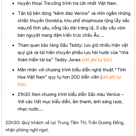
Huyền thoại Tre:công trình tre lớn nhất Việt Nam.
Tản bộ bên dòng “kênh đào Venice” và nhìn ngắm những
chiếc thuyền Gondola, khu phố shophouse lộng lẫy sắc
màu,hồ tình yêu, cổng lâu đài tráng lệ, 3 cây cầu vòm
bán nguyệt mang đậm kiến trúc châu Âu …
Tham quan bảo tàng Gấu Teddy: lưu giữ nhiều hiện vật
quý giá và tái hiện chuyến phiêu lưu hài hước của “nhà
thám hiểm tài ba” Teddy Jones
(chi phí tự túc).
Mãn nhãn với chương trình biểu diễn nghệ thuật “Tinh
Hoa Việt Nam” quy tụ hơn 200 diễn viên (
chi phí tự
túc).
21h30 Xem chương trình biểu diễn Sắc màu Venice –
Với các tiết mục biểu diễn, âm thanh, ánh sáng laze,
nhạc nước….
22h30: Quý khách về lại Trung Tâm Thị Trấn Dương Đông,
nhận phòng nghỉ ngơi.