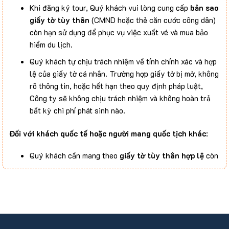
Khi đăng ký tour, Quý khách vui lòng cung cấp
bản sao
giấy tờ tùy thân
(CMND hoặc thẻ căn cước công dân)
còn hạn sử dụng để phục vụ việc xuất vé và mua bảo
hiểm du lịch.
Quý khách tự chịu trách nhiệm về tính chính xác và hợp
lệ của giấy tờ cá nhân. Trường hợp giấy tờ bị mờ, không
rõ thông tin, hoặc hết hạn theo quy định pháp luật,
Công ty sẽ không chịu trách nhiệm và không hoàn trả
bất kỳ chi phí phát sinh nào.
Đối với khách quốc tế hoặc người mang quốc tịch khác
:
Quý khách cần mang theo
giấy tờ tùy thân hợp lệ
còn
hạn sử dụng để làm thủ tục lên máy bay theo quy định
của hãng vận chuyển.
Đối với trẻ em
:
Trẻ em dưới 14 tuổi cần mang theo
bản chính hoặc bản