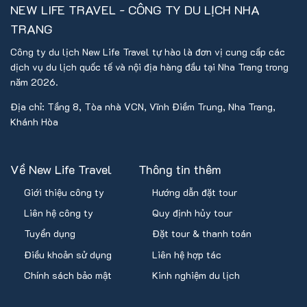
NEW LIFE TRAVEL - CÔNG TY DU LỊCH NHA
sao y giấy khai sinh
có xác nhận của cơ quan có thẩm
TRANG
quyền.
Quý khách từ 14 tuổi trở lên bắt buộc phải có
CMND
Công ty du lịch New Life Travel tự hào là đơn vị cung cấp các
dịch vụ du lịch quốc tế và nội địa hàng đầu tại Nha Trang trong
hoặc thẻ căn cước công dân
còn hạn sử dụng. Trường
năm 2026.
hợp chưa có, cần bổ sung
giấy xác nhận nhân thân
có
xác nhận của chính quyền địa phương kèm theo giấy
Địa chỉ: Tầng 8, Tòa nhà VCN, Vĩnh Điềm Trung, Nha Trang,
khai sinh.
Khánh Hòa
Lưu ý về lịch trình và dịch vụ
:
Về New Life Travel
Thông tin thêm
Một số chi tiết trong chương trình như giờ bay, giờ di
Giới thiệu công ty
Hướng dẫn đặt tour
chuyển có thể thay đổi để phù hợp với tình hình thực tế
(thời tiết, giao thông…).
Liên hệ công ty
Quy định hủy tour
Thời gian nhận phòng khách sạn/resort là sau
14:00
và
Tuyển dụng
Đặt tour & thanh toán
trả phòng trước
12:00
.
Điều khoản sử dụng
Liên hệ hợp tác
Quý khách tự chịu trách nhiệm bảo quản hành lý và tư
Chính sách bảo mật
Kinh nghiệm du lịch
trang trong suốt hành trình.