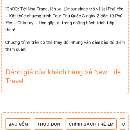
10h00: Tới Nha Trang, lên xe Limounsince trở về lại Phú Yên
– Kết thúc chương trình Tour Phú Quốc 3 ngày 2 đêm từ Phú
Yên – Chia tay – Hẹn gặp lại trong những hành trình tiếp
theo!
Chương trình trên có thể thay đổi nhưng vẫn đảm bảo đủ điểm
tham quan!
Đánh giá của khách hàng về New Life
Travel
BAO GỒM
THỰC ĐƠN
CHÍNH SÁCH TRẺ EM
CH