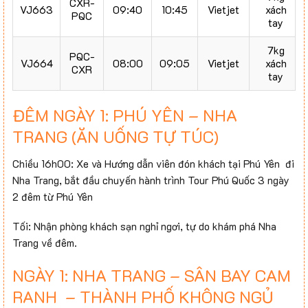
CXR-
VJ663
09:40
10:45
Vietjet
xách
PQC
tay
7kg
PQC-
VJ664
08:00
09:05
Vietjet
xách
CXR
tay
ĐÊM NGÀY 1: PHÚ YÊN – NHA
TRANG (ĂN UỐNG TỰ TÚC)
Chiều 16h00: Xe và Hướng dẫn viên đón khách tại Phú Yên đi
Nha Trang, bắt đầu chuyến hành trình Tour Phú Quốc 3 ngày
2 đêm từ Phú Yên
Tối: Nhận phòng khách sạn nghỉ ngơi, tự do khám phá Nha
Trang về đêm.
NGÀY 1: NHA TRANG – SÂN BAY CAM
RANH – THÀNH PHỐ KHÔNG NGỦ