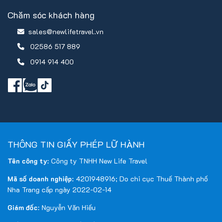
Quy định về an toàn thực phẩm
:
Chăm sóc khách hàng
Vì lý do sức khỏe và an toàn vệ sinh thực phẩm, Quý
sales@newlifetravel.vn
khách vui lòng không mang thực phẩm từ bên ngoài vào
02586 517 889
nhà hàng hoặc khách sạn. Đối với đồ uống, vui lòng
0914 914 400
thông báo và được sự đồng ý của nhà hàng/khách sạn,
và có thể bị tính phí nếu áp dụng.
THÔNG TIN GIẤY PHÉP LỮ HÀNH
Tên công ty
: Công ty TNHH New Life Travel
Mã số doanh nghiệp
: 4201948916; Do chi cục Thuế Thành phố
Nha Trang cấp ngày 2022-02-14
Giám đốc
: Nguyễn Văn Hiếu