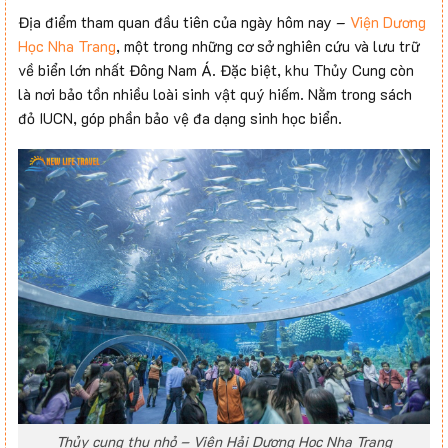
Địa điểm tham quan đầu tiên của ngày hôm nay –
Viện Dương
Học Nha Trang
, một trong những cơ sở nghiên cứu và lưu trữ
về biển lớn nhất Đông Nam Á. Đặc biệt, khu Thủy Cung còn
là nơi bảo tồn nhiều loài sinh vật quý hiếm. Nằm trong sách
đỏ IUCN, góp phần bảo vệ đa dạng sinh học biển.
Thủy cung thu nhỏ – Viện Hải Dương Học Nha Trang