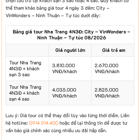
chọn lưu trú tại khách sạn 3 sao hoặc 4 sao. Quý khách có
thể tham khảo bảng giá tour 4 ngày 3 đêm: City –
VinWonders – Ninh Thuận – Tự túc dưới đây:
Bảng giá tour Nha Trang 4N3Đ: City – VinWonders –
Ninh Thuận – Tự túc 08/2026
Giá người lớn
Giá trẻ em
Tour Nha Trang
3.810.000
2.670.000
4N3Đ + khách
VNĐ/khách
VNĐ/khách
sạn 3 sao
Tour Nha Trang
4.035.000
2.825.000
4N3Đ + khách
VNĐ/khách
VNĐ/khách
sạn 4 sao
Lưu ý: Giá tour có thể thay đổi tùy vào từng thời điểm. Liên
hệ hotline:
0914.914.400
hoặc để lại thông tin để được tư
vấn báo giá chính xác cùng nhiều ưu đãi hấp dẫn.