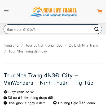
Bỏ
qua
nội
dung
Tìm
kiếm:
Trang chủ
/
Tour du lịch trong nước
/
Du Lịch Nha Trang
/
Tour Nha Trang dài ngày
Tour Nha Trang 4N3Đ: City –
VinWonders – Ninh Thuận – Tự Túc
Lượt xem: 3682
Đã có
64
đơn hàng được đặt
Thời gian: 4 ngày 3 đêm
Phương tiện: Ô tô, cano