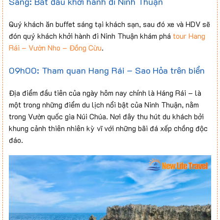
Sáng: Bắt đầu khởi hành đi Ninh Thuận
Quý khách ăn buffet sáng tại khách sạn, sau đó xe và HDV sẽ
đón quý khách khởi hành đi Ninh Thuận khám phá
tour Hang
Rái – Vườn Nho – Đồng Cừu
.
09h00: Tham quan Hang Rái – Sao Hỏa trên biển
Địa điểm đầu tiên của ngày hôm nay chính là Háng Rái – là
một trong những điểm du lịch nổi bật của Ninh Thuận, nằm
trong Vườn quốc gia Núi Chúa. Nơi đây thu hút du khách bởi
khung cảnh thiên nhiên kỳ vĩ với những bãi đá xếp chồng độc
đáo.