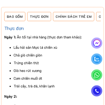
BAO GỒM
THỰC ĐƠN
CHÍNH SÁCH TRẺ EM
CH
Thực đơn
Ngày 1:
Ăn tối tại nhà hàng (thực đơn tham khảo):
Lẩu hải sản Mực lá chiên xù
Chả giò chiên giòn
Trứng chiên thịt
Giò heo rút xương
Cơm chiên muối ớt
Trái cây, trà đá, khăn lạnh
Ngày 2: