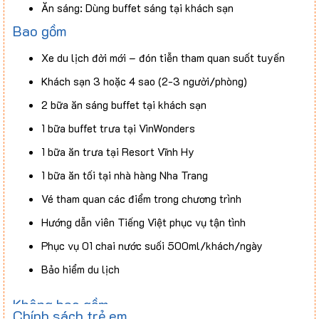
Ăn sáng: Dùng buffet sáng tại khách sạn
Bao gồm
Ăn trưa: Dùng buffet trưa tại nhà hàng VinWonders
Ăn tối: Quý khách ăn tối tự túc
Xe du lịch đời mới – đón tiễn tham quan suốt tuyến
Khách sạn 3 hoặc 4 sao (2-3 người/phòng)
– Ngày 3:
2 bữa ăn sáng buffet tại khách sạn
Ăn sáng: Dùng buffet tại khách sạn
1 bữa buffet trưa tại VinWonders
Ăn trưa tại Resort Vĩnh Hy
(Thực đơn tham khảo)
1 bữa ăn trưa tại Resort Vĩnh Hy
1 bữa ăn tối tại nhà hàng Nha Trang
Canh chua cá biển
Vé tham quan các điểm trong chương trình
Mực lá xào chua ngọt
Hướng dẫn viên Tiếng Việt phục vụ tận tình
Cá chiên xoài bằm
Phục vụ 01 chai nước suối 500ml/khách/ngày
Trứng chiên hành tây
Bảo hiểm du lịch
Sườn rim mặn
Rau xào
Không bao gồm
Chính sách trẻ em