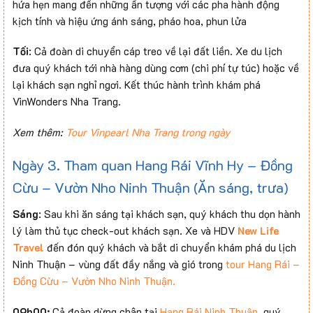
hứa hẹn mang đến những ấn tượng với các pha hành động
kịch tính và hiệu ứng ánh sáng, pháo hoa, phun lửa
Tối
: Cả đoàn di chuyển cáp treo về lại đất liền. Xe du lịch
đưa quý khách tới nhà hàng dùng cơm (chi phí tự túc) hoặc về
lại khách sạn nghỉ ngơi. Kết thúc hành trình khám phá
VinWonders Nha Trang.
Xem thêm:
Tour Vinpearl Nha Trang trong ngày
Ngày 3. Tham quan Hang Rái Vĩnh Hy – Đồng
Cừu – Vườn Nho Ninh Thuận (Ăn sáng, trưa)
Sáng
: Sau khi ăn sáng tại khách sạn, quý khách thu dọn hành
lý làm thủ tục check-out khách sạn. Xe và HDV
New Life
Travel
đến đón quý khách và bắt di chuyển khám phá du lịch
Ninh Thuận – vùng đất đầy nắng và gió trong
tour Hang Rái –
Đồng Cừu – Vườn Nho Ninh Thuận.
09h00:
Cả đoàn dừng chân tại
Hang Rái Ninh Thuận
, quý