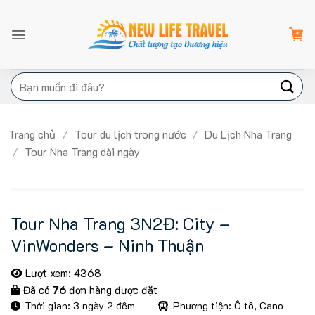
Bỏ
qua
nội
dung
Tìm
kiếm:
Trang chủ
/
Tour du lịch trong nước
/
Du Lịch Nha Trang
/
Tour Nha Trang dài ngày
Tour Nha Trang 3N2Đ: City –
VinWonders – Ninh Thuận
Lượt xem: 4368
Đã có
76
đơn hàng được đặt
Thời gian: 3 ngày 2 đêm
Phương tiện: Ô tô, Cano