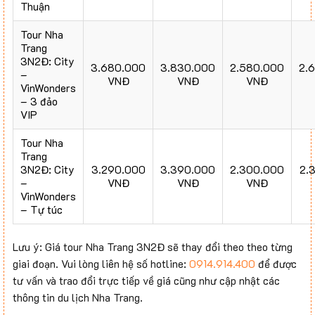
Thuận
Tour Nha
Trang
3N2Đ: City
3.680.000
3.830.000
2.580.000
2.
–
VNĐ
VNĐ
VNĐ
VinWonders
– 3 đảo
VIP
Tour Nha
Trang
3N2Đ: City
3.290.000
3.390.000
2.300.000
2.
–
VNĐ
VNĐ
VNĐ
VinWonders
– Tự túc
Lưu ý: Giá tour Nha Trang 3N2Đ sẽ thay đổi theo theo từng
giai đoạn. Vui lòng liên hệ số hotline:
0914.914.400
để được
tư vấn và trao đổi trực tiếp về giá cũng như cập nhật các
thông tin du lịch Nha Trang.