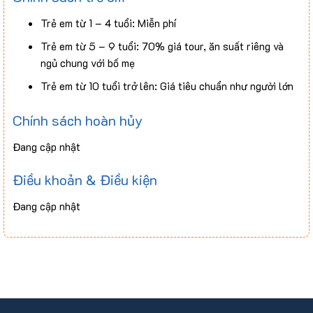
Cơm trắng, trái cây, trà đá
Chi phí cá nhân, thức uống tự gọi trong các bữa ăn
Trẻ em từ 1 – 4 tuổi: Miễn phí
Thuế VAT
Trẻ em từ 5 – 9 tuổi: 70% giá tour, ăn suất riêng và
Tiền TIP cho HDV và lái xe (không bắt buộc)
ngủ chung với bố mẹ
Trẻ em từ 10 tuổi trở lên: Giá tiêu chuẩn như người lớn
Chính sách hoàn hủy
Đang cập nhật
Điều khoản & Điều kiện
Đang cập nhật