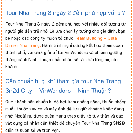
Tour Nha Trang 3 ngày 2 đêm phù hợp với ai?
Tour Nha Trang 3 ngày 2 đêm phù hợp với nhiều đối tượng từ
người già đến trẻ nhỏ. Là lựa chọn lý tưởng cho gia đình, bạn
bè hoặc các công ty muốn tổ chức
Team Building – Gala
Dinner Nha Trang.
Hành trình nghỉ dưỡng kết hợp tham quan
thành phố, vui chơi giải trí tại VinWonders và chiêm ngưỡng
thắng cảnh Ninh Thuận chắc chắn sẽ làm hài lòng mọi du
khách.
Cần chuẩn bị gì khi tham gia tour Nha Trang
3n2đ City – VinWonders – Ninh Thuận?
Quý khách nên chuẩn bị đồ bơi, kem chống nắng, thuốc chống
muỗi, thuốc say xe và máy ảnh để lưu giữ khoảnh khắc đáng
nhớ. Ngoài ra, đừng quên mang theo giấy tờ tùy thân và các
vật dụng cá nhân cần thiết để chuyến Tour Nha Trang 3N2Đ
diễn ra suôn sẻ và trọn vẹn.