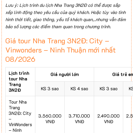
Lưu ý: Lịch trình du lịch Nha Trang 3N2Đ có thể được sắp
xếp linh động theo yêu cầu của quý khách. Hoặc tùy vào tình
hình thời tiết, giao thông, yếu tố khách quan,..nhưng vẫn đảm
bảo số lượng các điểm tham quan trong chương trình.
Giá tour Nha Trang 3N2Đ: City –
Vinwonders – Ninh Thuận mới nhất
08/2026
Lịch trình
Giá người lớn
Giá trẻ e
tour Nha
Trang
KS 3 sao
KS 4 sao
KS 3 sao
K
3N2Đ
Tour Nha
Trang
3N2Đ: City
3.560.000
3.710.000
2.490.000
2.
–
VNĐ
VNĐ
VNĐ
VinWonders
– Ninh