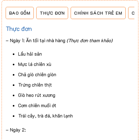
BAO GỒM
THỰC ĐƠN
CHÍNH SÁCH TRẺ EM
CH
Thực đơn
– Ngày 1: Ăn tối tại nhà hàng
(Thực đơn tham khảo)
Lẩu hải sản
Mực lá chiên xù
Chả giò chiên giòn
Trứng chiên thịt
Giò heo rút xương
Cơm chiên muối ớt
Trái cây, trà đá, khăn lạnh
– Ngày 2: