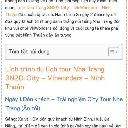
Không cần lo lắng về lịch trình, phương tiện hay điểm tham
quan,
Tour Nha Trang 3N2Đ: City – VinWonders – Ninh
Thuận
đã chuẩn bị tất cả. Hành trình 3 ngày 2 đêm này sẽ
đưa quý khách từ những danh thắng nổi tiếng Nha Trang đến
khu vui chơi VinWonders sôi động và cuối cùng là khám phá
vùng đất Ninh Thuận đầy ấn tượng.
Tóm tắt nội dung
Lịch trình du lịch tour Nha Trang
3N2Đ: City – Vinwonders – Ninh
Thuận
Ngày 1.Đón khách – Trải nghiệm City Tour Nha
Trang (Ăn tối)
Sáng
: Xe và HDV đón quý khách từ Ninh Bình, Huế, Đà
Nẵng,..tại điểm đã hẹn trước (nhà ga/bến xe/sân bay) về làm