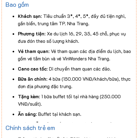
Bao gồm
Khách sạn
: Tiêu chuẩn 3*, 4*, 5*, đầy đủ tiện nghi,
gần biển, trung tâm TP. Nha Trang.
Phương tiện
: Xe du lịch 16, 29, 35, 45 chỗ, phục vụ
đưa đón theo số lượng khách.
Vé tham quan
: Vé tham quan các địa điểm du lịch, bao
gồm vé tắm bùn và vé VinWonders Nha Trang.
Cano cao tốc
: Di chuyển tham quan các đảo.
Bữa ăn chính
: 4 bữa (150.000 VNĐ/khách/bữa), thực
đơn địa phương đặc trưng.
Tặng kèm
: 1 bữa buffet tối tại nhà hàng (250.000
VNĐ/suất).
Ăn sáng
: Buffet tại khách sạn.
Hướng dẫn viên
: Tiếng Việt, nhiệt tình, vui vẻ.
Chính sách trẻ em
Bảo hiểm
: Bồi thường tối đa 50.000.000 VNĐ/khách.