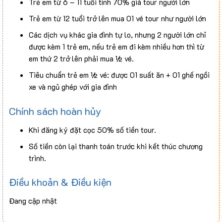
Trẻ em từ 6 – 11 tuổi tính 70% giá tour người lớn
Không bao gồm
Trẻ em từ 12 tuổi trở lên mua 01 vé tour như người lớn
Các dịch vụ khác gia đình tự lo, nhưng 2 người lớn chỉ
Các chi phí phát sinh ngoài chương trình.
được kèm 1 trẻ em, nếu trẻ em đi kèm nhiều hơn thì từ
Thuế VAT 8 %
em thứ 2 trở lên phải mua ½ vé.
Tiền Tip cho tài xế và Hướng dẫn viên địa phương (
Tiêu chuẩn trẻ em ½ vé: được 01 suất ăn + 01 ghế ngồi
Không bắt buộc)
xe và ngủ ghép với gia đình
Chính sách hoàn hủy
Khi đăng ký đặt cọc 50% số tiền tour.
Số tiền còn lại thanh toán trước khi kết thúc chương
trình.
Điều khoản & Điều kiện
Đang cập nhật