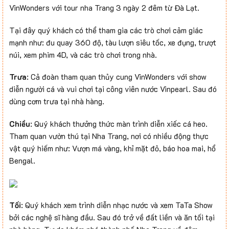
VinWonders với tour nha Trang 3 ngày 2 đêm từ Đà Lạt.
Tại đây quý khách có thể tham gia các trò chơi cảm giác
mạnh như: đu quay 360 độ, tàu lượn siêu tốc, xe đụng, trượt
núi, xem phim 4D, và các trò chơi trong nhà.
Trưa
: Cả đoàn tham quan thủy cung VinWonders với show
diễn người cá và vui chơi tại công viên nước Vinpearl. Sau đó
dùng cơm trưa tại nhà hàng.
Chiều
: Quý khách thưởng thức màn trình diễn xiếc cá heo.
Tham quan vườn thú tại Nha Trang, nơi có nhiều động thực
vật quý hiếm như: Vượn má vàng, khỉ mặt đỏ, báo hoa mai, hổ
Bengal.
Tối
: Quý khách xem trình diễn nhạc nước và xem TaTa Show
bởi các nghệ sĩ hàng đầu. Sau đó trở về đất liền và ăn tối tại