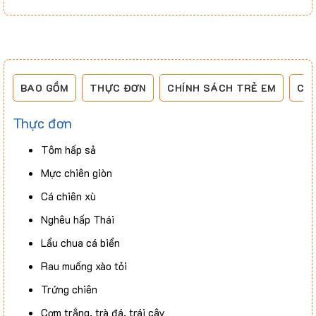
BAO GỒM
THỰC ĐƠN
CHÍNH SÁCH TRẺ EM
CH
Thực đơn
Tôm hấp sả
Mực chiên giòn
Cá chiên xù
Nghêu hấp Thái
Lẩu chua cá biển
Rau muống xào tỏi
Trứng chiên
Cơm trắng, trà đá, trái cây