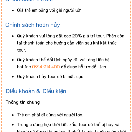
Chi phí cá nhân, có ghi tự túc.
Giá trẻ em bằng với giá người lớn
Thuế VAT.
Chính sách hoàn hủy
Quý khách vui lòng đặt cọc 20% giá trị tour. Phần còn
lại thanh toán cho hướng dẫn viên sau khi kết thúc
tour.
Quý khách thể đổi lịch ngày đi ,vui lòng liên hệ
hotline
0914.914.400
để được hỗ trợ đổi lịch.
Quý khách hủy tour sẽ bị mất cọc.
Điều khoản & Điều kiện
Thông tin chung
Trẻ em phải đi cùng với người lớn.
Trong trường hợp thời tiết xấu, tour có thể bị hủy và
khách sẽ được thông báo ít nhất 1 ngày trước ngày khởi