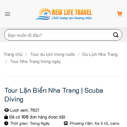
Bỏ
qua
nội
dung
Tìm
kiếm:
Trang chủ
/
Tour du lịch trong nước
/
Du Lịch Nha Trang
/
Tour Nha Trang trong ngày
Tour Lặn Biển Nha Trang | Scuba
Diving
Lượt xem: 7821
Đã có
105
đơn hàng được đặt
Thời gian: Trong Ngày
Phương tiện: Xe ô tô, cano