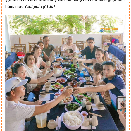
hùm, mực
(chi phí tự túc)
.