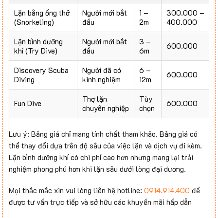
Lặn bằng ống thở
Người mới bắt
1 –
300.000 –
(Snorkeling)
đầu
2m
400.000
Lặn bình dưỡng
Người mới bắt
3 –
600.000
khí (Try Dive)
đầu
6m
Discovery Scuba
Người đã có
6 –
600.000
Diving
kinh nghiệm
12m
Thợ lặn
Tùy
Fun Dive
600.000
chuyên nghiệp
chọn
Lưu ý: Bảng giá chỉ mang tính chất tham khảo. Bảng giá có
thể thay đổi dựa trên độ sâu của việc lặn và dịch vụ đi kèm.
Lặn bình dưỡng khí có chi phí cao hơn nhưng mang lại trải
nghiệm phong phú hơn khi lặn sâu dưới lòng đại dương.
Mọi thắc mắc xin vui lòng liên hệ hotline:
0914.914.400
để
được tư vấn trực tiếp và sở hữu các khuyến mãi hấp dẫn