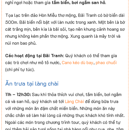
nghỉ ngơi hoặc tham gia
tắm biển, bơi ngắm san hô.
Tọa lạc trên đảo Hòn Miễu thơ mộng, Bãi Tranh có bờ biển dài
500m. Bãi biển nổi bật với làn nước trong xanh. Một bên là bờ
cát trắng mịn, bên kia là bãi sỏi, tạo nên khung cảnh hoang sơ
nhưng không kém phần thơ mộng. Xung quanh là mây trời và
núi non bao phủ.
Các hoạt động tại Bãi Tranh
: Quý khách có thể tham gia
các trò chơi như mô tô nước,
Cano kéo dù bay
,
phao chuối
(chi phí tự túc).
Ăn trưa tại làng chài
11h – 12h30:
Sau khi thỏa thích vui chơi, tắm biển, bơi ngắm
cá và san hô, quý khách sẽ tới
Làng Chài
để dùng bữa trưa
với những món ăn đậm chất miền biển. Những món ăn này
chắc chắn sẽ làm hài lòng cả những thực khách khó tính nhất.
Ngoài các món trong chương trình tour, quý khách có thể tự
gọi thêm hải sản tươi sống tại nhà hàng nổi như cua, ghẹ, tôm