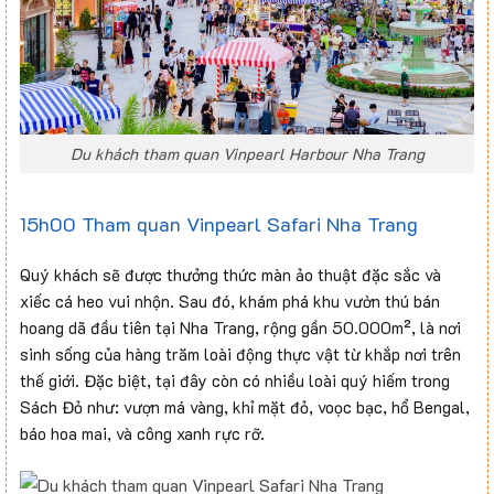
Du khách tham quan Vinpearl Harbour Nha Trang
15h00 Tham quan Vinpearl Safari Nha Trang
Quý khách sẽ được thưởng thức màn ảo thuật đặc sắc và
xiếc cá heo vui nhộn. Sau đó, khám phá khu vườn thú bán
hoang dã đầu tiên tại Nha Trang, rộng gần 50.000m², là nơi
sinh sống của hàng trăm loài động thực vật từ khắp nơi trên
thế giới. Đặc biệt, tại đây còn có nhiều loài quý hiếm trong
Sách Đỏ như: vượn má vàng, khỉ mặt đỏ, voọc bạc, hổ Bengal,
báo hoa mai, và công xanh rực rỡ.