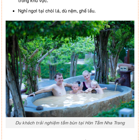
trong khu vực.
Nghỉ ngơi tại chòi lá, dù nệm, ghế lều.
Du khách trải nghiệm tắm bùn tại Hòn Tằm Nha Trang