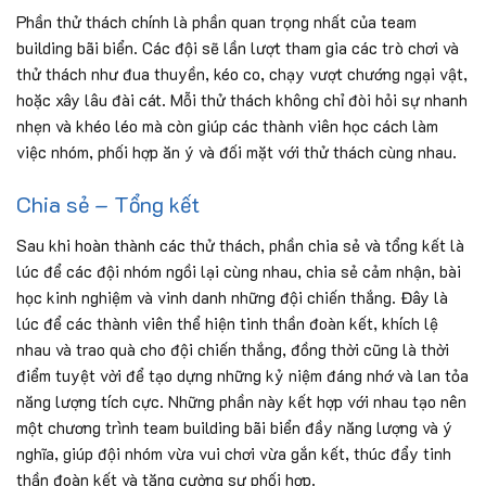
Phần thử thách chính là phần quan trọng nhất của team
building bãi biển. Các đội sẽ lần lượt tham gia các trò chơi và
thử thách như đua thuyền, kéo co, chạy vượt chướng ngại vật,
hoặc xây lâu đài cát. Mỗi thử thách không chỉ đòi hỏi sự nhanh
nhẹn và khéo léo mà còn giúp các thành viên học cách làm
việc nhóm, phối hợp ăn ý và đối mặt với thử thách cùng nhau.
Chia sẻ – Tổng kết
Sau khi hoàn thành các thử thách, phần chia sẻ và tổng kết là
lúc để các đội nhóm ngồi lại cùng nhau, chia sẻ cảm nhận, bài
học kinh nghiệm và vinh danh những đội chiến thắng. Đây là
lúc để các thành viên thể hiện tinh thần đoàn kết, khích lệ
nhau và trao quà cho đội chiến thắng, đồng thời cũng là thời
điểm tuyệt vời để tạo dựng những kỷ niệm đáng nhớ và lan tỏa
năng lượng tích cực. Những phần này kết hợp với nhau tạo nên
một chương trình team building bãi biển đầy năng lượng và ý
nghĩa, giúp đội nhóm vừa vui chơi vừa gắn kết, thúc đẩy tinh
thần đoàn kết và tăng cường sự phối hợp.