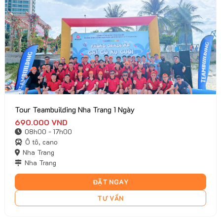
Tour Teambuilding Nha Trang 1 Ngày
690.000
VND
08h00 - 17h00
Ô tô, cano
Nha Trang
Nha Trang
ĐẶT NGAY
TƯ VẤN