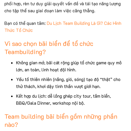
phối hợp, rèn tư duy giải quyết vấn đề và tái tạo năng lượng
cho tập thể sau giai đoạn làm việc căng thẳng.
Bạn có thể quan tâm:
Du Lịch Team Building Là Gì? Các Hình
Thức Tổ Chức
Vì sao chọn bãi biển để tổ chức
Teambuilding?
Không gian mở, bãi cát rộng giúp tổ chức game quy mô
lớn, an toàn, linh hoạt đội hình.
Yếu tố thiên nhiên (nắng, gió, sóng) tạo độ “thật” cho
thử thách, khơi dậy tinh thần vượt giới hạn.
Kết hợp du lịch: dễ lồng ghép city tour, tắm biển,
BBQ/Gala Dinner, workshop nội bộ.
Team building bãi biển gồm những phần
nào?