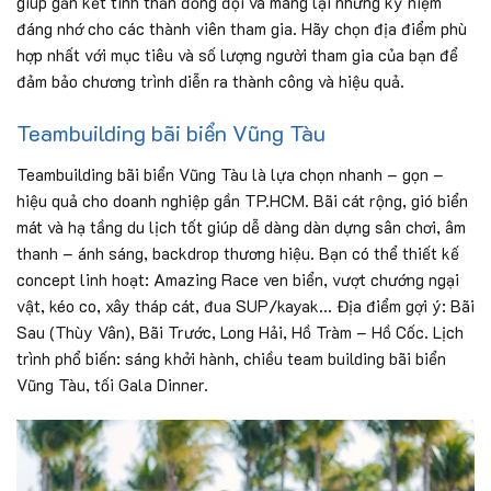
giúp gắn kết tinh thần đồng đội và mang lại những kỷ niệm
đáng nhớ cho các thành viên tham gia. Hãy chọn địa điểm phù
hợp nhất với mục tiêu và số lượng người tham gia của bạn để
đảm bảo chương trình diễn ra thành công và hiệu quả.
Teambuilding bãi biển Vũng Tàu
Teambuilding bãi biển Vũng Tàu là lựa chọn nhanh – gọn –
hiệu quả cho doanh nghiệp gần TP.HCM. Bãi cát rộng, gió biển
mát và hạ tầng du lịch tốt giúp dễ dàng dàn dựng sân chơi, âm
thanh – ánh sáng, backdrop thương hiệu. Bạn có thể thiết kế
concept linh hoạt: Amazing Race ven biển, vượt chướng ngại
vật, kéo co, xây tháp cát, đua SUP/kayak… Địa điểm gợi ý: Bãi
Sau (Thùy Vân), Bãi Trước, Long Hải, Hồ Tràm – Hồ Cốc. Lịch
trình phổ biến: sáng khởi hành, chiều team building bãi biển
Vũng Tàu, tối Gala Dinner.