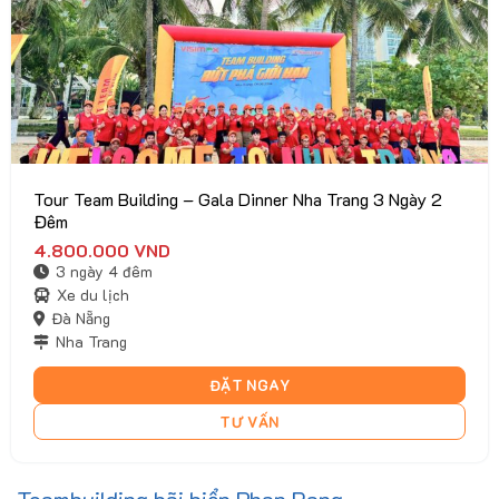
Tour Team Building – Gala Dinner Nha Trang 3 Ngày 2
Đêm
4.800.000
VND
3 ngày 4 đêm
Xe du lịch
Đà Nẵng
Nha Trang
ĐẶT NGAY
TƯ VẤN
Teambuilding bãi biển Phan Rang