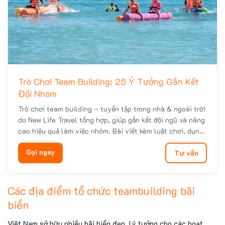
Trò Chơi Team Building: 25 Ý Tưởng Gắn Kết
Đội Nhóm
Trò chơi team building – tuyển tập trong nhà & ngoài trời
do New Life Travel tổng hợp, giúp gắn kết đội ngũ và nâng
cao hiệu quả làm việc nhóm. Bài viết kèm luật chơi, dụng
cụ, thời lượng, cách chấm điểm và mẹo chọn game theo
Gọi ngay
Tư vấn
mục tiêu (onboarding, sales, gắn kết phòng...
Các địa điểm tổ chức teambuilding bãi
biển
Việt Nam sở hữu nhiều bãi biển đẹp, lý tưởng cho các hoạt