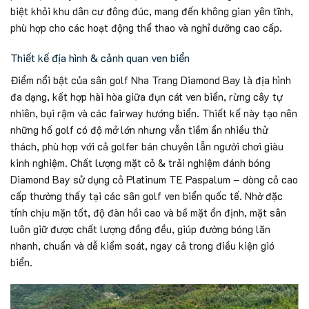
biệt khỏi khu dân cư đông đúc, mang đến không gian yên tĩnh,
phù hợp cho các hoạt động thể thao và nghỉ dưỡng cao cấp.
Thiết kế địa hình & cảnh quan ven biển
Điểm nổi bật của sân golf Nha Trang Diamond Bay là địa hình
đa dạng, kết hợp hài hòa giữa đụn cát ven biển, rừng cây tự
nhiên, bụi rậm và các fairway hướng biển. Thiết kế này tạo nên
những hố golf có độ mở lớn nhưng vẫn tiềm ẩn nhiều thử
thách, phù hợp với cả golfer bán chuyên lẫn người chơi giàu
kinh nghiệm. Chất lượng mặt cỏ & trải nghiệm đánh bóng
Diamond Bay sử dụng cỏ Platinum TE Paspalum – dòng cỏ cao
cấp thường thấy tại các sân golf ven biển quốc tế. Nhờ đặc
tính chịu mặn tốt, độ đàn hồi cao và bề mặt ổn định, mặt sân
luôn giữ được chất lượng đồng đều, giúp đường bóng lăn
nhanh, chuẩn và dễ kiểm soát, ngay cả trong điều kiện gió
biển.