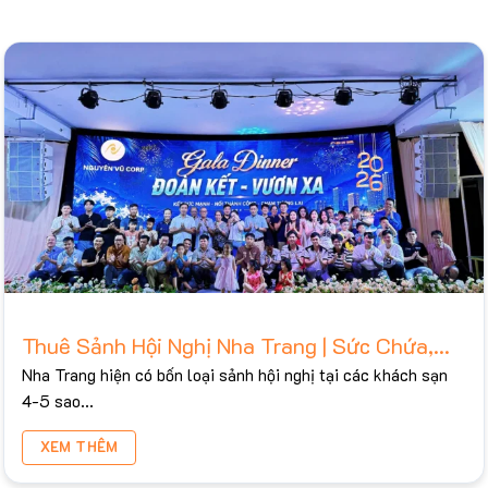
Thuê Sảnh Hội Nghị Nha Trang | Sức Chứa,
Bảng Giá Tham Khảo 2026
Nha Trang hiện có bốn loại sảnh hội nghị tại các khách sạn
4-5 sao...
XEM THÊM