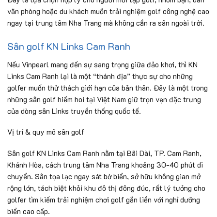
văn phòng hoặc du khách muốn trải nghiệm golf công nghệ cao
ngay tại trung tâm Nha Trang mà không cần ra sân ngoài trời.
Sân golf KN Links Cam Ranh
Nếu Vinpearl mang đến sự sang trọng giữa đảo khơi, thì KN
Links Cam Ranh lại là một “thánh địa” thực sự cho những
golfer muốn thử thách giới hạn của bản thân. Đây là một trong
những sân golf hiếm hoi tại Việt Nam giữ trọn vẹn đặc trưng
của dòng sân Links truyền thống quốc tế.
Vị trí & quy mô sân golf
Sân golf KN Links Cam Ranh nằm tại Bãi Dài, TP. Cam Ranh,
Khánh Hòa, cách trung tâm Nha Trang khoảng 30-40 phút di
chuyển. Sân tọa lạc ngay sát bờ biển, sở hữu không gian mở
rộng lớn, tách biệt khỏi khu đô thị đông đúc, rất lý tưởng cho
golfer tìm kiếm trải nghiệm chơi golf gắn liền với nghỉ dưỡng
biển cao cấp.