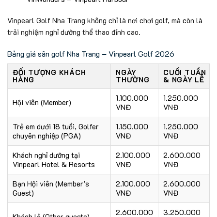
Vinpearl Golf Nha Trang không chỉ là nơi chơi golf, mà còn là
trải nghiệm nghỉ dưỡng thể thao đỉnh cao.
Bảng giá sân golf Nha Trang – Vinpearl Golf 2026
ĐỐI TƯỢNG KHÁCH
NGÀY
CUỐI TUẦN
HÀNG
THƯỜNG
& NGÀY LỄ
1.100.000
1.250.000
Hội viên (Member)
VNĐ
VNĐ
Trẻ em dưới 18 tuổi, Golfer
1.150.000
1.250.000
chuyên nghiệp (PGA)
VNĐ
VNĐ
Khách nghỉ dưỡng tại
2.100.000
2.600.000
Vinpearl Hotel & Resorts
VNĐ
VNĐ
Bạn Hội viên (Member’s
2.100.000
2.600.000
Guest)
VNĐ
VNĐ
2.600.000
3.250.000
Khách lẻ (Other guests)