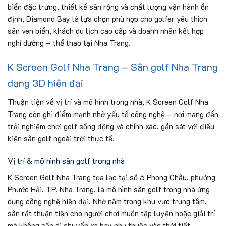
biển đặc trưng, thiết kế sân rộng và chất lượng vận hành ổn
định, Diamond Bay là lựa chọn phù hợp cho golfer yêu thích
sân ven biển, khách du lịch cao cấp và doanh nhân kết hợp
nghỉ dưỡng – thể thao tại Nha Trang.
K Screen Golf Nha Trang – Sân golf Nha Trang
dạng 3D hiện đại
Thuận tiện về vị trí và mô hình trong nhà, K Screen Golf Nha
Trang còn ghi điểm mạnh nhờ yếu tố công nghệ – nơi mang đến
trải nghiệm chơi golf sống động và chính xác, gần sát với điều
kiện sân golf ngoài trời thực tế.
Vị trí & mô hình sân golf trong nhà
K Screen Golf Nha Trang tọa lạc tại số 5 Phong Châu, phường
Phước Hải, TP. Nha Trang, là mô hình sân golf trong nhà ứng
dụng công nghệ hiện đại. Nhờ nằm trong khu vực trung tâm,
sân rất thuận tiện cho người chơi muốn tập luyện hoặc giải trí
mà không cần di chuyển xa hay phụ thuộc vào thời tiết.