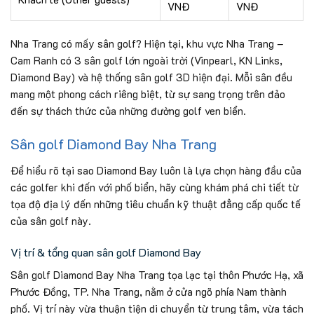
VNĐ
VNĐ
Nha Trang có mấy sân golf? Hiện tại, khu vực Nha Trang –
Cam Ranh có 3 sân golf lớn ngoài trời (Vinpearl, KN Links,
Diamond Bay) và hệ thống sân golf 3D hiện đại. Mỗi sân đều
mang một phong cách riêng biệt, từ sự sang trọng trên đảo
đến sự thách thức của những đường golf ven biển.
Sân golf Diamond Bay Nha Trang
Để hiểu rõ tại sao Diamond Bay luôn là lựa chọn hàng đầu của
các golfer khi đến với phố biển, hãy cùng khám phá chi tiết từ
tọa độ địa lý đến những tiêu chuẩn kỹ thuật đẳng cấp quốc tế
của sân golf này.
Vị trí & tổng quan sân golf Diamond Bay
Sân golf Diamond Bay Nha Trang tọa lạc tại thôn Phước Hạ, xã
Phước Đồng, TP. Nha Trang, nằm ở cửa ngõ phía Nam thành
phố. Vị trí này vừa thuận tiện di chuyển từ trung tâm, vừa tách