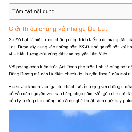
Tóm tắt nội dung
Giới thiệu chung về nhà ga Đà Lạt
Ga Đà Lạt là một trong những công trình kiến trúc mang đậm d
Lạt. Được xây dựng vào những năm 1930, nhà ga nổi bật với ba
vĩ – biểu tượng của vùng đất cao nguyên Lâm Viên.
Với phong cách kiến trúc Art Deco pha trộn tinh tế cùng nét c
Đông Dương mà còn là điểm check-in “huyền thoại” của mọi d
Bước vào khuôn viên ga, du khách sẽ ấn tượng với những ô cửa
cổ vẫn còn nguyên vẹn sau hàng chục năm. Mỗi góc nhỏ nơi đây
nền lý tưởng cho những bức ảnh nghệ thuật, ảnh cưới hay phim