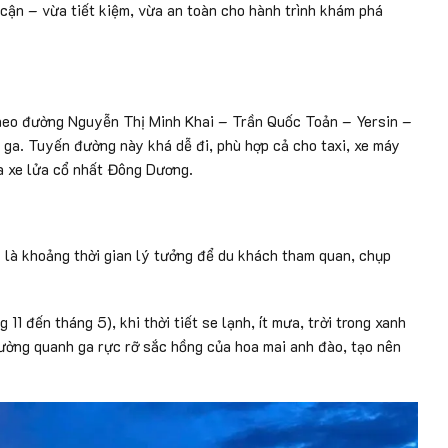
cận – vừa tiết kiệm, vừa an toàn cho hành trình khám phá
 theo đường Nguyễn Thị Minh Khai – Trần Quốc Toản – Yersin –
 ga. Tuyến đường này khá dễ đi, phù hợp cả cho taxi, xe máy
ga xe lửa cổ nhất Đông Dương.
là khoảng thời gian lý tưởng để du khách tham quan, chụp
1 đến tháng 5), khi thời tiết se lạnh, ít mưa, trời trong xanh
đường quanh ga rực rỡ sắc hồng của hoa mai anh đào, tạo nên