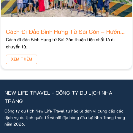
Cách Đi Đảo Bình Hưng Từ Sài Gòn – Hướng
Dẫn 3 Chặng Chi Tiết 2026
Cách đi đảo Bình Hưng từ Sài Gòn thuận tiện nhất là di
chuyển từ...
XEM THÊM
NEW LIFE TRAVEL - CÔNG TY DU LỊCH NHA
TRANG
Công ty du lịch New Life Travel tự hào là đơn vị cung cấp các
dịch vụ du lịch quốc tế và nội địa hàng đầu tại Nha Trang trong
năm 2026.