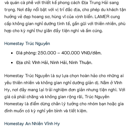
và quán cà phê với thiết kế phong cách Địa Trung Hải sang
trọng. Nơi đây nổi bật với vị trí đắc địa, cho phép du khách tận
hưởng vẻ đẹp hoang sơ, hùng vĩ của vịnh biển. LAMER cung
cấp không gian nghỉ dưỡng tinh tế, gần gũi với thiên nhiên, phù
hợp cho kỳ nghỉ thư giãn đầy tiện nghi và ấm cúng.
Homestay Trúc Nguyên
Giá phòng: 250.000 – 400.000 VNĐ/đêm.
Địa chỉ: Vĩnh Hải, Ninh Hải, Ninh Thuận.
Homestay Trúc Nguyên là sự lựa chọn hoàn hảo cho những ai
yêu thiên nhiên và không gian nghỉ dưỡng giản dị. Nằm ở Vĩnh
Hy, nơi đây mang lại trải nghiệm đơn giản nhưng tiện nghi. Với
giá cả phải chăng và không gian rộng rãi, Trúc Nguyên
Homestay là điểm dừng chân lý tưởng cho nhóm bạn hoặc gia
đình muốn có kỳ nghỉ yên bình và tiết kiệm.
Homestay An Nhiên Vĩnh Hy