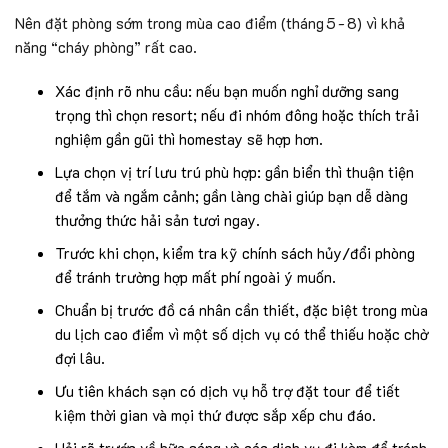
Nên đặt phòng sớm trong mùa cao điểm (tháng 5 - 8) vì khả
năng “cháy phòng” rất cao.
Xác định rõ nhu cầu: nếu bạn muốn nghỉ dưỡng sang
trọng thì chọn resort; nếu đi nhóm đông hoặc thích trải
nghiệm gần gũi thì homestay sẽ hợp hơn.
Lựa chọn vị trí lưu trú phù hợp: gần biển thì thuận tiện
để tắm và ngắm cảnh; gần làng chài giúp bạn dễ dàng
thưởng thức hải sản tươi ngay.
Trước khi chọn, kiểm tra kỹ chính sách hủy/đổi phòng
để tránh trường hợp mất phí ngoài ý muốn.
Chuẩn bị trước đồ cá nhân cần thiết, đặc biệt trong mùa
du lịch cao điểm vì một số dịch vụ có thể thiếu hoặc chờ
đợi lâu.
Ưu tiên khách sạn có dịch vụ hỗ trợ đặt tour để tiết
kiệm thời gian và mọi thứ được sắp xếp chu đáo.
Hỏi rõ trước về bữa sáng và các dịch vụ đi kèm để tránh