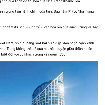
 cho quá trình đô thị hóa của Nha Trang Khánh Hòa.
ành trung tâm hành chính của tỉnh. Sau năm 1975, Nha Trang
rung tâm du lịch – kinh tế – văn hóa lớn của miền Trung và Tây
Việt Nam, sở hữu hàng loạt bãi biển đẹp, đảo ngọc, vịnh xanh
 Nha Trang không thể bỏ qua nét hòa quyện giữa thiên nhiên
 biệt đối với du khách trong và ngoài nước.