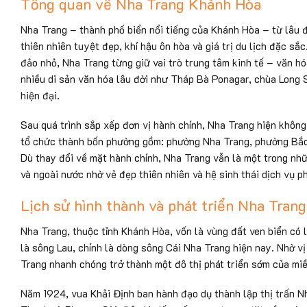
Tổng quan về Nha Trang Khánh Hòa
Nha Trang – thành phố biển nổi tiếng của Khánh Hòa – từ lâu
thiên nhiên tuyệt đẹp, khí hậu ôn hòa và giá trị du lịch đặc s
đảo nhỏ, Nha Trang từng giữ vai trò trung tâm kinh tế – văn 
nhiều di sản văn hóa lâu đời như Tháp Bà Ponagar, chùa Long S
hiện đại.
Sau quá trình sắp xếp đơn vị hành chính, Nha Trang hiện không
tổ chức thành bốn phường gồm: phường Nha Trang, phường Bắ
Dù thay đổi về mặt hành chính, Nha Trang vẫn là một trong nh
và ngoài nước nhờ vẻ đẹp thiên nhiên và hệ sinh thái dịch vụ p
Lịch sử hình thành và phát triển Nha Trang
Nha Trang, thuộc tỉnh Khánh Hòa, vốn là vùng đất ven biển có l
là sông Lau, chính là dòng sông Cái Nha Trang hiện nay. Nhờ vị 
Trang nhanh chóng trở thành một đô thị phát triển sớm của mi
Năm 1924, vua Khải Định ban hành đạo dụ thành lập thị trấn 