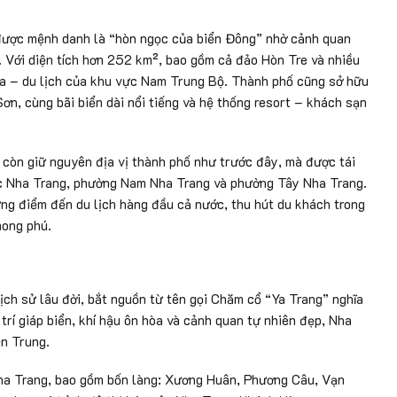
 được mệnh danh là “hòn ngọc của biển Đông” nhờ cảnh quan
ắc. Với diện tích hơn 252 km², bao gồm cả đảo Hòn Tre và nhiều
hóa – du lịch của khu vực Nam Trung Bộ. Thành phố cũng sở hữu
ơn, cùng bãi biển dài nổi tiếng và hệ thống resort – khách sạn
 còn giữ nguyên địa vị thành phố như trước đây, mà được tái
c Nha Trang, phường Nam Nha Trang và phường Tây Nha Trang.
ững điểm đến du lịch hàng đầu cả nước, thu hút du khách trong
hong phú.
ịch sử lâu đời, bắt nguồn từ tên gọi Chăm cổ “Ya Trang” nghĩa
trí giáp biển, khí hậu ôn hòa và cảnh quan tự nhiên đẹp, Nha
ền Trung.
Nha Trang, bao gồm bốn làng: Xương Huân, Phương Câu, Vạn