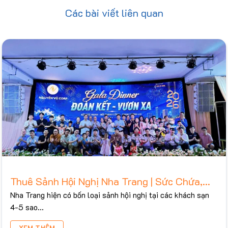
Các bài viết liên quan
Thuê Sảnh Hội Nghị Nha Trang | Sức Chứa,
Bảng Giá Tham Khảo 2026
Nha Trang hiện có bốn loại sảnh hội nghị tại các khách sạn
4-5 sao...
XEM THÊM