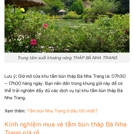
Trung tâm suối khoáng nóng THÁP BÀ NHA TRANG
Lưu ý: Giờ mở cửa khu tắm bùn tháp Bà Nha Trang là: 07h30
– 17h00 hàng ngày. Bạn nên đến trong khung giờ này để có
thể trải nghiệm đầy đủ các dịch vụ tại khu tắm bùn tháp Bà
Nha Trang.
Xem thêm:
Tắm bùn Nha Trang ở đâu tốt nhất?
Kinh nghiệm mua vé tắm bùn tháp Bà Nha
Trang giá rẻ