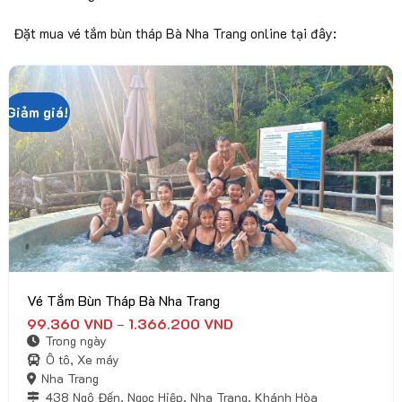
Đặt mua vé tắm bùn tháp Bà Nha Trang online tại đây:
Giảm giá!
Vé Tắm Bùn Tháp Bà Nha Trang
99.360
VND
1.366.200
VND
Khoảng
–
giá:
Trong ngày
từ
99.360 VND
Ô tô, Xe máy
đến
Nha Trang
1.366.200 VND
438 Ngô Đến, Ngọc Hiệp, Nha Trang, Khánh Hòa