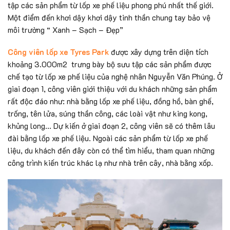
tập các sản phẩm từ lốp xe phế liệu phong phú nhất thế giới.
Một điểm đến khơi dậy khơi dậy tinh thần chung tay bảo vệ
môi trường “ Xanh – Sạch – Đẹp”
Công viên lốp xe Tyres Park
được xây dựng trên diện tích
khoảng 3.000m2 trưng bày bộ sưu tập các sản phẩm được
chế tạo từ lốp xe phế liệu của nghệ nhân Nguyễn Văn Phúng. Ở
giai đoạn 1, công viên giới thiệu với du khách những sản phẩm
rất độc đáo như: nhà bằng lốp xe phế liệu, đồng hồ, bàn ghế,
trống, tên lửa, súng thần công, các loài vật như king kong,
khủng long… Dự kiến ở giai đoạn 2, công viên sẽ có thêm lâu
đài bằng lốp xe phế liệu. Ngoài các sản phẩm từ lốp xe phế
liệu, du khách đến đây còn có thể tìm hiểu, tham quan những
công trình kiến trúc khác lạ như nhà trên cây, nhà bằng xốp.