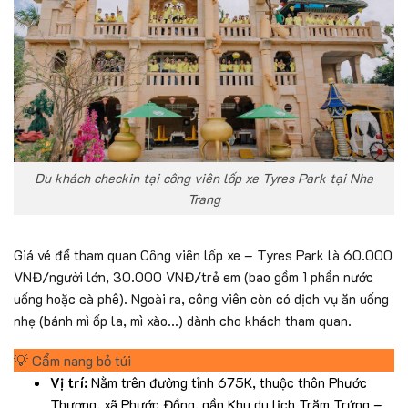
Du khách checkin tại công viên lốp xe Tyres Park tại Nha
Trang
Giá vé để tham quan Công viên lốp xe – Tyres Park là 60.000
VNĐ/người lớn, 30.000 VNĐ/trẻ em (bao gồm 1 phần nước
uống hoặc cà phê). Ngoài ra, công viên còn có dịch vụ ăn uống
nhẹ (bánh mì ốp la, mì xào…) dành cho khách tham quan.
💡
Cẩm nang bỏ túi
Vị trí:
Nằm trên đường tỉnh 675K, thuộc thôn Phước
Thượng, xã Phước Đồng, gần Khu du lịch Trăm Trứng –