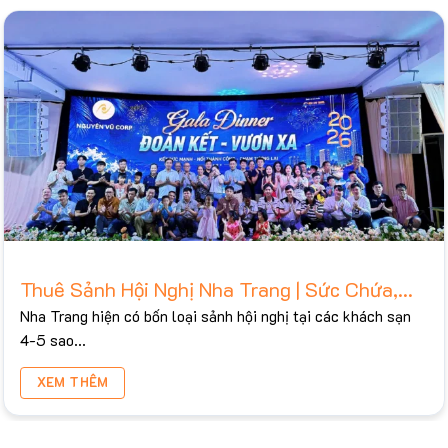
Thuê Sảnh Hội Nghị Nha Trang | Sức Chứa,
Bảng Giá Tham Khảo 2026
Nha Trang hiện có bốn loại sảnh hội nghị tại các khách sạn
4-5 sao...
XEM THÊM