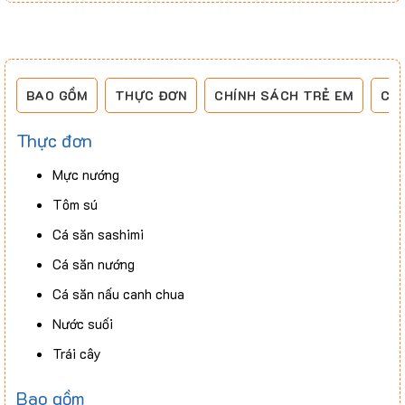
BAO GỒM
THỰC ĐƠN
CHÍNH SÁCH TRẺ EM
CH
Thực đơn
Mực nướng
Tôm sú
Cá săn sashimi
Cá săn nướng
Cá săn nấu canh chua
Nước suối
Trái cây
Bao gồm