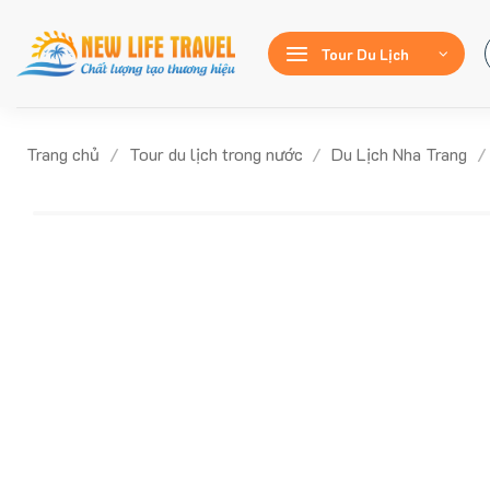
Bỏ
qua
Tour Du Lịch
nội
dung
Trang chủ
/
Tour du lịch trong nước
/
Du Lịch Nha Trang
/