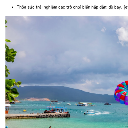
Thỏa sức trải nghiệm các trò chơi biển hấp dẫn: dù bay, jet