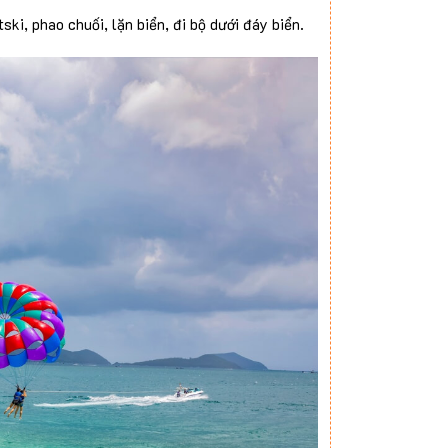
ski, phao chuối, lặn biển, đi bộ dưới đáy biển.