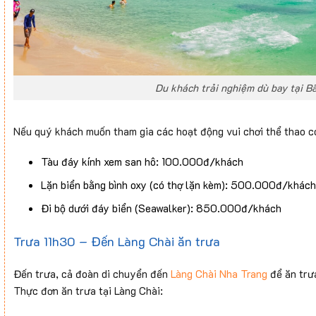
Du khách trải nghiệm dù bay tại B
Nếu quý khách muốn tham gia các hoạt động vui chơi thể thao có 
Tàu đáy kính xem san hô: 100.000đ/khách
Lặn biển bằng bình oxy (có thợ lặn kèm): 500.000đ/khác
Đi bộ dưới đáy biển (Seawalker): 850.000đ/khách
Trưa 11h30 – Đến Làng Chài ăn trưa
Đến trưa, cả đoàn di chuyển đến
Làng Chài Nha Trang
để ăn trưa
Thực đơn ăn trưa tại Làng Chài: