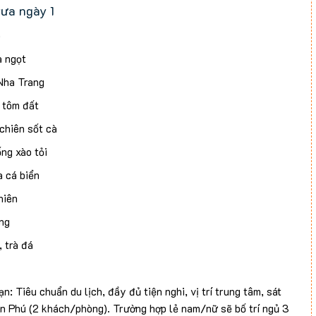
ưa ngày 1
o
a ngọt
Nha Trang
 tôm đất
chiên sốt cà
ng xào tỏi
a cá biển
hiên
ng
, trà đá
i ngày 1
n: Tiêu chuẩn du lịch, đầy đủ tiện nghi, vị trí trung tâm, sát
 cháy tỏi
ần Phú (2 khách/phòng). Trường hợp lẻ nam/nữ sẽ bố trí ngủ 3