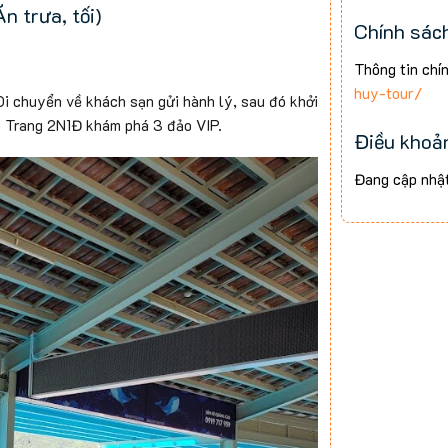
trưa, tối)
Thịt heo
Chính sác
Canh gà
Thông tin chí
Cá chim
huy-tour/
Di chuyển về khách sạn gửi hành lý, sau đó khởi
Tôm chá
a Trang 2N1Đ khám phá 3 đảo VIP.
Điều khoản
Rau củ 
Đang cập nhậ
Trứng c
Cơm trắ
Trà đá, 
Lưu ý: Thực đ
chốt thực đơn