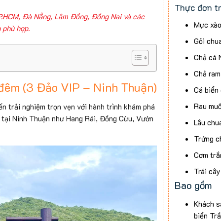
Thực đơn tr
P.HCM, Đà Nẵng, Lâm Đồng, Đồng Nai và các
Mực xà
h phù hợp.
Gỏi chu
Chả cá 
Chả ram
 đêm (3 Đảo VIP – Ninh Thuận)
Cá biển 
Rau muố
 trải nghiệm trọn vẹn với hành trình khám phá
t tại Ninh Thuận như Hang Rái, Đồng Cừu, Vườn
Lâu chu
Trứng c
Cơm trắ
Trái cây
Bao gồm
Thực đơn tố
Khách sạ
Tôm thẻ
biển Tr