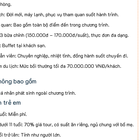
hòng.
 lau kho tộ
ch: Đời mới, máy lạnh, phục vụ tham quan suốt hành trình.
sả ớt
 quan: Bao gồm toàn bộ điểm đến trong chương trình.
ng xào tỏi
 3 bữa chính (150.000đ – 170.000đ/suất), thực đơn đa dạng.
ôn chiên sốt cà
 Buffet tại khách sạn.
o ba chỉ chiên sốt mắm
ẫn viên: Chuyên nghiệp, nhiệt tình, đồng hành suốt chuyến đi.
i thảo thịt bằm
m du lịch: Mức bồi thường tối đa 70.000.000 VNĐ/khách.
ng
không bao gồm
iệng
cá nhân phát sinh ngoài chương trình.
2
h trẻ em
 cho hướng dẫn viên và tài xế (không bắt buộc).
g tại khách sạn 3/4 sao
bay khứ hồi Hà Nội/Sài Gòn – Nha Trang.
uổi: Miễn phí.
T.
ưới 11 tuổi: 70% giá tour, có suất ăn riêng, ngủ chung với bố mẹ.
rưa ngày 2
ổi trở lên: Tính như người lớn.
 chiên xù