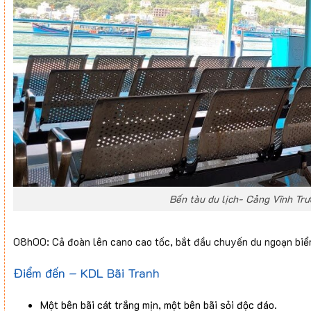
Bến tàu du lịch- Cảng Vĩnh Tr
08h00: Cả đoàn lên cano cao tốc, bắt đầu chuyến du ngoạn biể
Điểm đến – KDL Bãi Tranh
Một bên bãi cát trắng mịn, một bên bãi sỏi độc đáo.