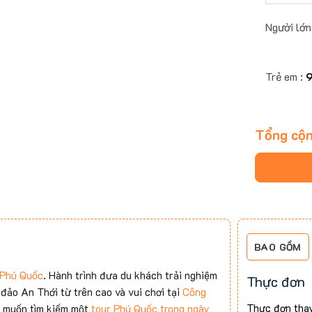
Người lớn
Trẻ em :
Tổng cộ
BAO GỒM
 Phú Quốc
. Hành trình đưa du khách trải nghiệm
Thực đơn
 đảo An Thới từ trên cao và vui chơi tại
Công
Thực đơn thay
h muốn tìm kiếm một
tour Phú Quốc trong ngày