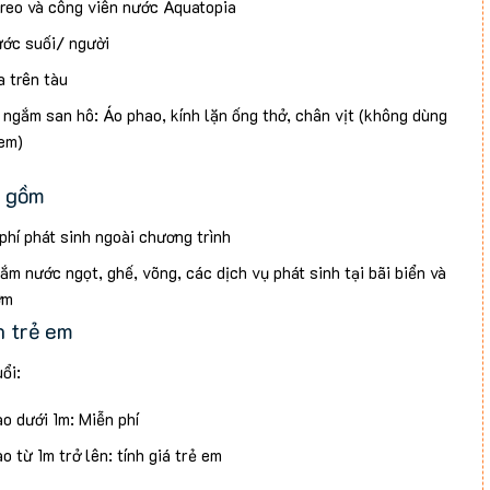
treo và công viên nước Aquatopia
ước suối/ người
a trên tàu
ngắm san hô: Áo phao, kính lặn ống thở, chân vịt (không dùng
 em)
 gồm
phí phát sinh ngoài chương trình
tắm nước ngọt, ghế, võng, các dịch vụ phát sinh tại bãi biển và
ơm
h trẻ em
ổi:
o dưới 1m: Miễn phí
o từ 1m trở lên: tính giá trẻ em