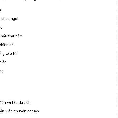
p
 chua ngọt
tộ
 nấu thịt bằm
chiên sả
ng xào tỏi
hiên
ng
đón và tàu du lịch
ẫn viên chuyên nghiệp