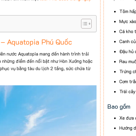
Tôm hấ
Mực xào
Cá kho 
m – Aquatopia Phú Quốc
Canh củ
Đậu hủ 
ên nước Aquatopia mang đến hành trình trải
n những điểm đến nổi bật như Hòn Xưởng hoặc
Rau muố
hục vụ bằng tàu du lịch 2 tầng, sức chứa từ
Trứng c
Cơm trắ
Trái cây
Bao gồm
Xe đưa 
Hướng d