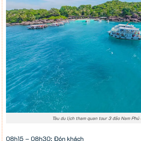
Tàu du lịch tham quan tour 3 đảo Nam Phú
08h15 – 08h30: Đón khách