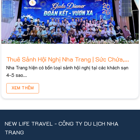
Thuê Sảnh Hội Nghị Nha Trang | Sức Chứa,
Bảng Giá Tham Khảo 2026
Nha Trang hiện có bốn loại sảnh hội nghị tại các khách sạn
4-5 sao...
XEM THÊM
NEW LIFE TRAVEL - CÔNG TY DU LỊCH NHA
TRANG