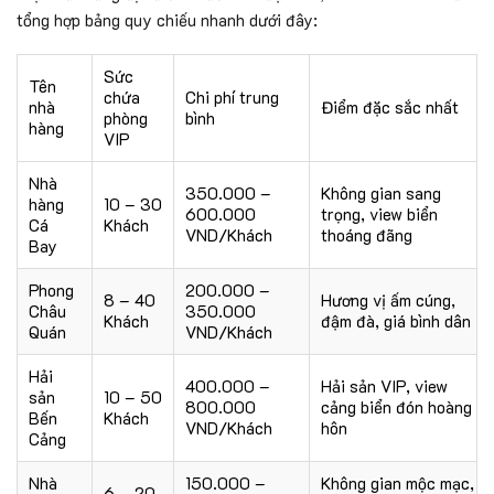
tổng hợp bảng quy chiếu nhanh dưới đây:
Sức
Tên
chứa
Chi phí trung
nhà
Điểm đặc sắc nhất
phòng
bình
hàng
VIP
Nhà
350.000 –
Không gian sang
hàng
10 – 30
600.000
trọng, view biển
Cá
Khách
VND/Khách
thoáng đãng
Bay
Phong
200.000 –
8 – 40
Hương vị ấm cúng,
Châu
350.000
Khách
đậm đà, giá bình dân
Quán
VND/Khách
Hải
400.000 –
Hải sản VIP, view
sản
10 – 50
800.000
cảng biển đón hoàng
Bến
Khách
VND/Khách
hôn
Cảng
Nhà
150.000 –
Không gian mộc mạc,
6 – 20