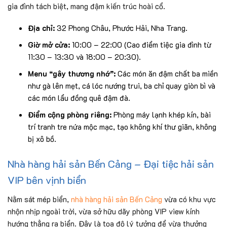
gia đình tách biệt, mang đậm kiến trúc hoài cổ.
Địa chỉ:
32 Phong Châu, Phước Hải, Nha Trang.
Giờ mở cửa:
10:00 – 22:00 (Cao điểm tiệc gia đình từ
11:30 – 13:30 và 18:00 – 20:30).
Menu “gây thương nhớ”:
Các món ăn đậm chất ba miền
như gà lên mẹt, cá lóc nướng trui, ba chỉ quay giòn bì và
các món lẩu đồng quê đậm đà.
Điểm cộng phòng riêng:
Phòng máy lạnh khép kín, bài
trí tranh tre nứa mộc mạc, tạo không khí thư giãn, không
bị xô bồ.
Nhà hàng hải sản Bến Cảng – Đại tiệc hải sản
VIP bên vịnh biển
Nằm sát mép biển,
nhà hàng hải sản Bến Cảng
vừa có khu vực
nhộn nhịp ngoài trời, vừa sở hữu dãy phòng VIP view kính
hướng thẳng ra biển. Đây là tọa độ lý tưởng để vừa thưởng