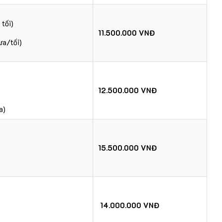
tối)
11.500.000 VNĐ
ưa/tối)
12.500.000 VNĐ
a)
15.500.000 VNĐ
14.000.000 VNĐ