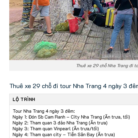
Thuê xe 29 chỗ Nha Trang đi to
Thuê xe 29 chỗ đi tour Nha Trang 4 ngày 3 đê
LỘ TRÌNH
Tour Nha Trang 4 ngày 3 đêm:
Ngày 1: Đón Sb Cam Ranh – City Nha Trang (Ăn trưa, tối)
Ngày 2: Tham quan 3 đảo Nha Trang (Ăn trưa)
Ngày 3: Tham quan Vinpearl (Ăn trưa/tối)
Ngày 4: Tham quan city – Tiễn Sân Bay (Ăn trưa)