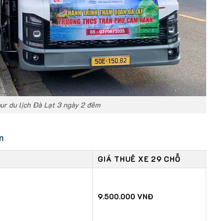
ur du lịch Đà Lạt 3 ngày 2 đêm
m
GIÁ THUÊ XE 29 CHỖ
9.500.000 VNĐ