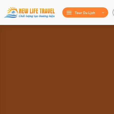
Bỏ
qua
Tour Du Lịch
nội
dung