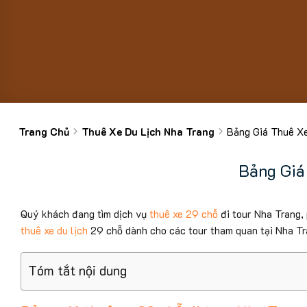
Trang Chủ
Thuê Xe Du Lịch Nha Trang
Bảng Giá Thuê Xe
Bảng Giá
Quý khách đang tìm dịch vụ
thuê xe 29 chỗ
đi tour Nha Trang,
thuê xe du lịch
29 chỗ dành cho các tour tham quan tại Nha Tr
Tóm tắt nội dung