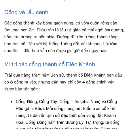
Cổng và lầu canh
Các cổng thành xây bằng gạch nung, có vòm cuốn rộng gần
3m, cao hơn 2m. Phía trên là lầu tứ giác có mái ngói âm dương,
bốn cửa hướng ra bốn phía. Đường đi trên tường thành rộng
hơn 5m, nối liền với hệ thống tường đất dài khoảng 1.656m,
cao 3m – dấu tích vẫn còn được gìn giữ đến ngày nay.
Vị trí các cổng thành cổ Diên Khánh
Trải qua hàng trăm năm lịch sử, thành cổ Diên Khánh ban đầu
có 6 cổng ra vào, nhưng đến nay chỉ còn 4 cổng chính vẫn
được bảo tồn gồm:
Cổng Đông, Cổng Tây, Cổng Tiền (phía Nam) và Cổng
Hậu (phía Bắc). Mỗi cổng mang nét kiến trúc cổ kính
riêng, là dấu ấn lịch sử đặc biệt của vùng đất Khánh
Hòa. Cổng Đông nằm trên đường Lý Tự Trọng, là cổng
được bảo tồn tốt nhất và dễ nhận biết nhất. Từ trung