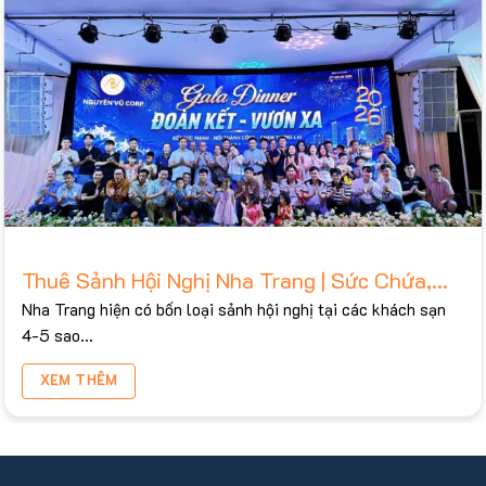
Thuê Sảnh Hội Nghị Nha Trang | Sức Chứa,
Bảng Giá Tham Khảo 2026
Nha Trang hiện có bốn loại sảnh hội nghị tại các khách sạn
4-5 sao...
XEM THÊM