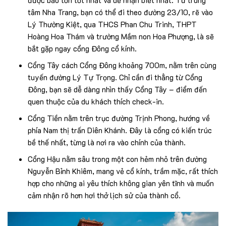
tâm Nha Trang, bạn có thể đi theo đường 23/10, rẽ vào
Lý Thường Kiệt, qua THCS Phan Chu Trinh, THPT
Hoàng Hoa Thám và trường Mầm non Hoa Phượng, là sẽ
bắt gặp ngay cổng Đông cổ kính.
Cổng Tây cách Cổng Đông khoảng 700m, nằm trên cùng
tuyến đường Lý Tự Trọng. Chỉ cần đi thẳng từ Cổng
Đông, bạn sẽ dễ dàng nhìn thấy Cổng Tây – điểm đến
quen thuộc của du khách thích check-in.
Cổng Tiền nằm trên trục đường Trịnh Phong, hướng về
phía Nam thị trấn Diên Khánh. Đây là cổng có kiến trúc
bề thế nhất, từng là nơi ra vào chính của thành.
Cổng Hậu nằm sâu trong một con hẻm nhỏ trên đường
Nguyễn Bỉnh Khiêm, mang vẻ cổ kính, trầm mặc, rất thích
hợp cho những ai yêu thích không gian yên tĩnh và muốn
cảm nhận rõ hơn hơi thở lịch sử của thành cổ.