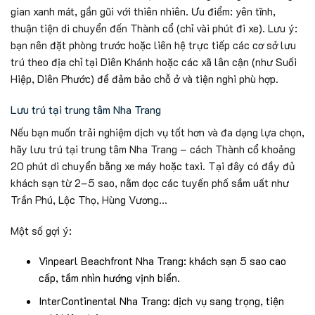
gian xanh mát, gần gũi với thiên nhiên. Ưu điểm: yên tĩnh,
thuận tiện di chuyển đến Thành cổ (chỉ vài phút đi xe). Lưu ý:
bạn nên đặt phòng trước hoặc liên hệ trực tiếp các cơ sở lưu
trú theo địa chỉ tại Diên Khánh hoặc các xã lân cận (như Suối
Hiệp, Diên Phước) để đảm bảo chỗ ở và tiện nghi phù hợp.
Lưu trú tại trung tâm Nha Trang
Nếu bạn muốn trải nghiệm dịch vụ tốt hơn và đa dạng lựa chọn,
hãy lưu trú tại trung tâm Nha Trang – cách Thành cổ khoảng
20 phút di chuyển bằng xe máy hoặc taxi. Tại đây có đầy đủ
khách sạn từ 2–5 sao, nằm dọc các tuyến phố sầm uất như
Trần Phú, Lộc Thọ, Hùng Vương…
Một số gợi ý:
Vinpearl Beachfront Nha Trang: khách sạn 5 sao cao
cấp, tầm nhìn hướng vịnh biển.
InterContinental Nha Trang: dịch vụ sang trọng, tiện