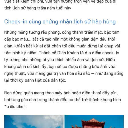
vừa tiết kiệm chi phí, vừa tận hưởng trọn vẹn vẻ đẹp của di
tích lịch sử hàng trăm năm tuổi này
Check-in cùng chứng nhân lịch sử hào hùng
Những mảng tường rêu phong, cổng thành trầm mặc, bậc tam
cấp bạc màu… tất cả tạo nên một không gian đậm dấu thời
gian, khiến bất kỳ ai đặt chân tới đều muốn dừng lại chụp vài
tấm hình kỷ niệm. Thành cổ Diên Khánh là địa điểm check-in
lý tưởng cho những ai yêu thích nhiếp ảnh và lịch sử. Giữa
khung cảnh cổ kính ấy, bạn sẽ có được những bức ảnh vừa
nghệ thuật, vừa mang giá trị văn hóa sâu sắc — như đang sống
lại thời kỳ oanh liệt của dân tộc.
Bạn đừng quên mang theo máy ảnh hoặc điện thoại đầy pin,
bởi từng góc nhỏ trong thành đều có thể trở thành khung hình
“triệu like”!