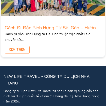
Cách Đi Đảo Bình Hưng Từ Sài Gòn – Hướng
Dẫn 3 Chặng Chi Tiết 2026
Cách đi đảo Bình Hưng từ Sài Gòn thuận tiện nhất là di
chuyển từ...
XEM THÊM
NEW LIFE TRAVEL - CÔNG TY DU LỊCH NHA
TRANG
Công ty du lịch New Life Travel tự hào là đơn vị cung cấp các
dịch vụ du lịch quốc tế và nội địa hàng đầu tại Nha Trang trong
năm 2026.