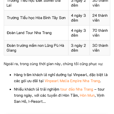
Trường Tiểu học Đak Somei Gia
3 ngày 2
30 thành
Lai
đêm
viên
4 ngày 3
24 thành
Trường Tiểu học Hòa Bình Tây Sơn
đêm
viên
4 ngày 3
70 thành
Đoàn Land Tour Nha Trang
đêm
viên
Đoàn trường mầm non Lũng Pù Hà
3 ngày 2
30 thành
Giang
đêm
viên
Ngoài ra, trong cùng thời gian này, chúng tôi cũng phục vụ:
Hàng trăm khách lẻ nghỉ dưỡng tại Vinpearl, đặc biệt là
các gói ưu đãi tại
Vinpearl Melia Empire Nha Trang
.
Nhiều khách lẻ trải nghiệm
tour đảo Nha Trang
– tour
trong ngày, với các tuyến đi Hòn Tằm,
Hòn Mun
, Vịnh
San Hô, I-Resort…