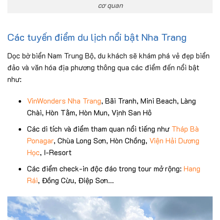
cơ quan
Các tuyến điểm du lịch nổi bật Nha Trang
Dọc bờ biển Nam Trung Bộ, du khách sẽ khám phá vẻ đẹp biển
đảo và văn hóa địa phương thông qua các điểm đến nổi bật
như:
VinWonders Nha Trang
, Bãi Tranh, Mini Beach, Làng
Chài, Hòn Tằm, Hòn Mun, Vịnh San Hô
Các di tích và điểm tham quan nổi tiếng như
Tháp Bà
Ponagar
, Chùa Long Sơn, Hòn Chồng,
Viện Hải Dương
Học
, I-Resort
Các điểm check-in độc đáo trong tour mở rộng:
Hang
Rái
, Đồng Cừu, Điệp Sơn…