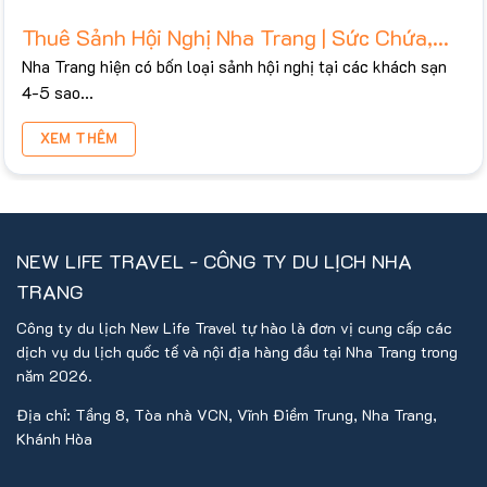
Thuê Sảnh Hội Nghị Nha Trang | Sức Chứa,
Bảng Giá Tham Khảo 2026
Nha Trang hiện có bốn loại sảnh hội nghị tại các khách sạn
4-5 sao...
XEM THÊM
NEW LIFE TRAVEL - CÔNG TY DU LỊCH NHA
TRANG
Công ty du lịch New Life Travel tự hào là đơn vị cung cấp các
dịch vụ du lịch quốc tế và nội địa hàng đầu tại Nha Trang trong
năm 2026.
Địa chỉ: Tầng 8, Tòa nhà VCN, Vĩnh Điềm Trung, Nha Trang,
Khánh Hòa