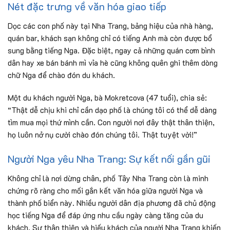
Nét đặc trưng về văn hóa giao tiếp
Dọc các con phố này tại Nha Trang, bảng hiệu của nhà hàng,
quán bar, khách sạn không chỉ có tiếng Anh mà còn được bổ
sung bằng tiếng Nga. Đặc biệt, ngay cả những quán cơm bình
dân hay xe bán bánh mì vỉa hè cũng không quên ghi thêm dòng
chữ Nga để chào đón du khách.
Một du khách người Nga, bà Mokretcova (47 tuổi), chia sẻ:
“Thật dễ chịu khi chỉ cần dạo phố là chúng tôi có thể dễ dàng
tìm mua mọi thứ mình cần. Con người nơi đây thật thân thiện,
họ luôn nở nụ cười chào đón chúng tôi. Thật tuyệt vời!”
Người Nga yêu Nha Trang: Sự kết nối gần gũi
Không chỉ là nơi dừng chân, phố Tây Nha Trang còn là minh
chứng rõ ràng cho mối gắn kết văn hóa giữa người Nga và
thành phố biển này. Nhiều người dân địa phương đã chủ động
học tiếng Nga để đáp ứng nhu cầu ngày càng tăng của du
khách. Sự thân thiện và hiếu khách của người Nha Trang khiến