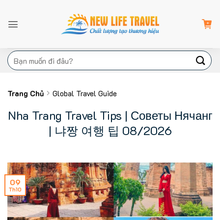
Bỏ
qua
nội
dung
Tìm
kiếm:
Trang Chủ
Global Travel Guide
Nha Trang Travel Tips | Советы Нячанг
| 냐짱 여행 팁 08/2026
09
Th10