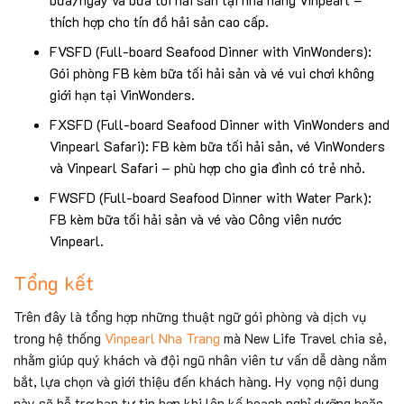
bữa/ngày và bữa tối hải sản tại nhà hàng Vinpearl –
thích hợp cho tín đồ hải sản cao cấp.
FVSFD (Full-board Seafood Dinner with VinWonders):
Gói phòng FB kèm bữa tối hải sản và vé vui chơi không
giới hạn tại VinWonders.
FXSFD (Full-board Seafood Dinner with VinWonders and
Vinpearl Safari): FB kèm bữa tối hải sản, vé VinWonders
và Vinpearl Safari – phù hợp cho gia đình có trẻ nhỏ.
FWSFD (Full-board Seafood Dinner with Water Park):
FB kèm bữa tối hải sản và vé vào Công viên nước
Vinpearl.
Tổng kết
Trên đây là tổng hợp những thuật ngữ gói phòng và dịch vụ
trong hệ thống
Vinpearl Nha Trang
mà New Life Travel chia sẻ,
nhằm giúp quý khách và đội ngũ nhân viên tư vấn dễ dàng nắm
bắt, lựa chọn và giới thiệu đến khách hàng. Hy vọng nội dung
này sẽ hỗ trợ bạn tự tin hơn khi lên kế hoạch nghỉ dưỡng hoặc