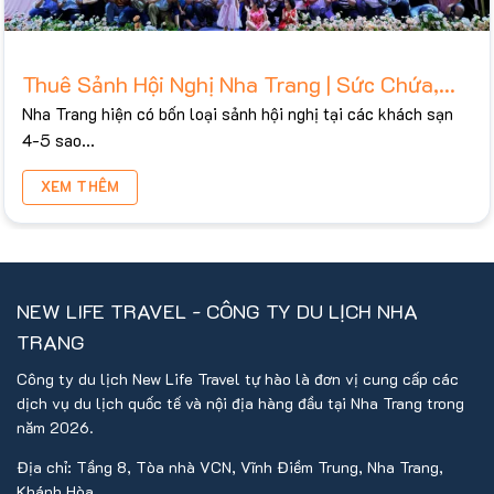
Thuê Sảnh Hội Nghị Nha Trang | Sức Chứa,
Bảng Giá Tham Khảo 2026
Nha Trang hiện có bốn loại sảnh hội nghị tại các khách sạn
4-5 sao...
XEM THÊM
NEW LIFE TRAVEL - CÔNG TY DU LỊCH NHA
TRANG
Công ty du lịch New Life Travel tự hào là đơn vị cung cấp các
dịch vụ du lịch quốc tế và nội địa hàng đầu tại Nha Trang trong
năm 2026.
Địa chỉ: Tầng 8, Tòa nhà VCN, Vĩnh Điềm Trung, Nha Trang,
Khánh Hòa