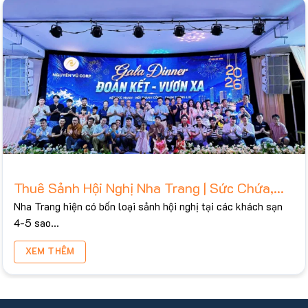
Thuê Sảnh Hội Nghị Nha Trang | Sức Chứa,
Bảng Giá Tham Khảo 2026
Nha Trang hiện có bốn loại sảnh hội nghị tại các khách sạn
4-5 sao...
XEM THÊM