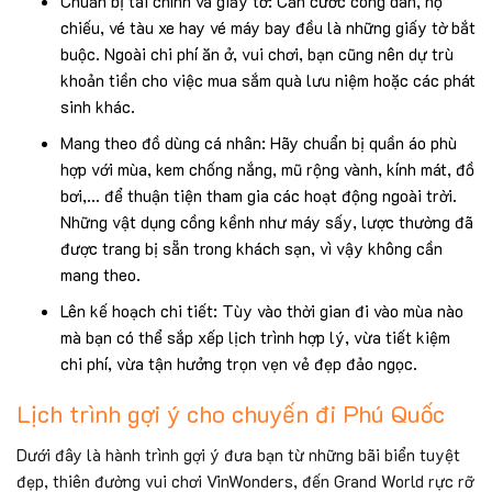
Chuẩn bị tài chính và giấy tờ: Căn cước công dân, hộ
chiếu, vé tàu xe hay vé máy bay đều là những giấy tờ bắt
buộc. Ngoài chi phí ăn ở, vui chơi, bạn cũng nên dự trù
khoản tiền cho việc mua sắm quà lưu niệm hoặc các phát
sinh khác.
Mang theo đồ dùng cá nhân: Hãy chuẩn bị quần áo phù
hợp với mùa, kem chống nắng, mũ rộng vành, kính mát, đồ
bơi,… để thuận tiện tham gia các hoạt động ngoài trời.
Những vật dụng cồng kềnh như máy sấy, lược thường đã
được trang bị sẵn trong khách sạn, vì vậy không cần
mang theo.
Lên kế hoạch chi tiết: Tùy vào thời gian đi vào mùa nào
mà bạn có thể sắp xếp lịch trình hợp lý, vừa tiết kiệm
chi phí, vừa tận hưởng trọn vẹn vẻ đẹp đảo ngọc.
Lịch trình gợi ý cho chuyến đi Phú Quốc
Dưới đây là hành trình gợi ý đưa bạn từ những bãi biển tuyệt
đẹp, thiên đường vui chơi VinWonders, đến Grand World rực rỡ