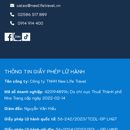
sales@newlifetravel.vn
02586 517 889
0914 914 400
THÔNG TIN GIẤY PHÉP LỮ HÀNH
Tên công ty
: Công ty TNHH New Life Travel
Mã số doanh nghiệp
: 4201948916; Do chi cục Thuế Thành phố
Nha Trang cấp ngày 2022-02-14
Giám đốc
: Nguyễn Văn Hiếu
Giấy phép lữ hành quốc tế
: 56-242/2023/TCDL-GP LHQT
Giấy phép lữ hành nội địa
: 56-0004/2023/SDL - GP LHNĐ