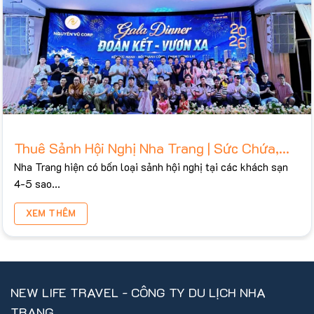
Thuê Sảnh Hội Nghị Nha Trang | Sức Chứa,
Bảng Giá Tham Khảo 2026
Nha Trang hiện có bốn loại sảnh hội nghị tại các khách sạn
4-5 sao...
XEM THÊM
NEW LIFE TRAVEL - CÔNG TY DU LỊCH NHA
TRANG