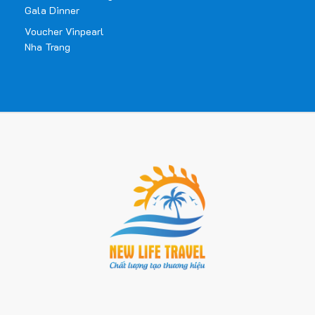
Gala Dinner
Voucher Vinpearl
Nha Trang