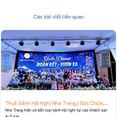
Các bài viết liên quan
Thuê Sảnh Hội Nghị Nha Trang | Sức Chứa,
Bảng Giá Tham Khảo 2026
Nha Trang hiện có bốn loại sảnh hội nghị tại các khách sạn
4-5 sao...