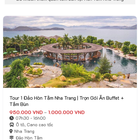
Tour 1 Đảo Hòn Tằm Nha Trang | Trọn Gói Ăn Buffet +
Tắm Bùn
950.000
VND
1.000.000
VND
Khoảng
–
giá:
07h30 - 16h00
từ
950.000 VND
Ô tô, Cano cao tốc
đến
Nha Trang
1.000.000 VND
Đảo Hòn Tằm