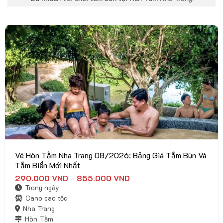
Vé Hòn Tằm Nha Trang 08/2026: Bảng Giá Tắm Bùn Và
Tắm Biển Mới Nhất
290.000
VND
855.000
VND
Khoảng
–
giá:
Trong ngày
từ
290.000 VND
Cano cao tốc
đến
Nha Trang
855.000 VND
Hòn Tằm